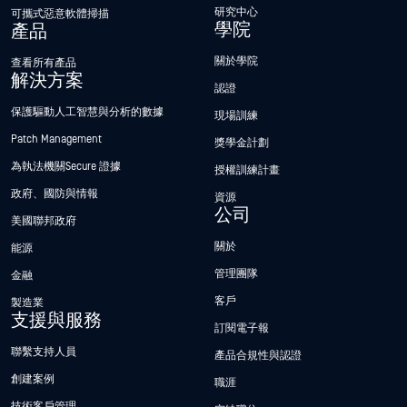
研究中心
可攜式惡意軟體掃描
學院
產品
關於學院
查看所有產品
解決方案
認證
保護驅動人工智慧與分析的數據
現場訓練
Patch Management
獎學金計劃
為執法機關Secure 證據
授權訓練計畫
政府、國防與情報
資源
公司
美國聯邦政府
關於
能源
管理團隊
金融
客戶
製造業
支援與服務
訂閱電子報
聯繫支持人員
產品合規性與認證
創建案例
職涯
技術客戶管理