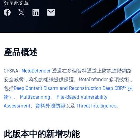
分享此文章
產品概述
OPSWAT
MetaDefender
透過在多個資料通道上防範進階網路
安全威脅，為您的組織提供保護。MetaDefender 多項技術，
包括
Deep Content Disarm and Reconstruction Deep CDR™ 技
術）
、
Multiscanning
、
File-Based Vulnerability
Assessment
、
資料外洩防範
以及
Threat Intelligence
。
此版本中的新增功能