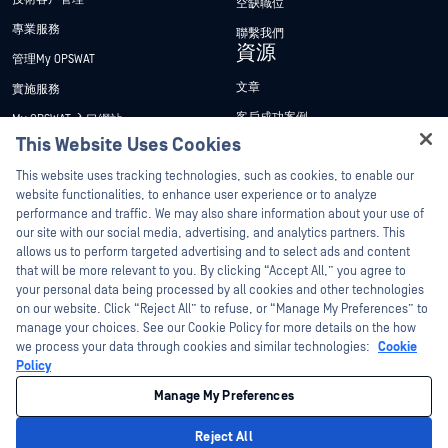
空缺職位
專業服務
聯繫我們
資源
管理My OPSWAT
文章
實施服務
客戶成功案例
My OPSWAT 入口網站
This Website Uses Cookies
新聞稿
技術檔案
Hey there!
This website uses tracking technologies, such as cookies, to enable our
新聞報導
訓練
I'm Ozzy, your OPSWAT virtual assistant.
website functionalities, to enhance user experience or to analyze
活動
漏洞通報計畫
How can I help you secure what's critical
performance and traffic. We may also share information about your use of
合作夥伴
today?
our site with our social media, advertising, and analytics partners. This
網路研討會
allows us to perform targeted advertising and to select ads and content
認證
產品型錄
that will be more relevant to you. By clicking “Accept All,” you agree to
your personal data being processed by all cookies and other technologies
技術合作夥伴
白皮書
on our website. Click “Reject All” to refuse, or “Manage My Preferences” to
管道合作夥伴計劃
免費工具
manage your choices. See our Cookie Policy for more details on the how
we process your data through cookies and similar technologies:
Cookie
Policy
©2026OPSWAT . 保留所有權利。OPSWAT、MetaDefender、Metascan、
MetaAccess、OPSWAT 、Trust no File. Trust No Device.、OPSWAT 、Protecting the
Manage My Preferences
World's Critical Infrastructure、Deep CDR™ Technology、InQuest、InQuest標誌、
DFI、RetroHunt、Deep File Inspection 及 Join the Hunt 均為OPSWAT 之商標。第三
方商標均為其各自所有者之財產。
Reject All
法律聲明
隱私權政策
管理 Cookie 偏好
您的加州隱私權選擇