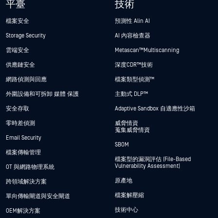
平臺
技術
檔案安全
預測性 Alin AI
Storage Security
AI 內容檢查器
雲端安全
Metascan™ Multiscanning
供應鏈安全
深度CDR™技術
網路偵測與回應
檔案類型偵測™
外圍設備和可拆卸 媒體 保護
主動式 DLP™
安全存取
Adaptive Sandbox 自適應性沙箱
零時差偵測
威脅情資
蒐集威脅情資
Email Security
SBOM
檔案傳輸管理
檔案型的漏洞評估 (File-Based
Vulnerability Assessment)
OT 與網路物理系統
原產地
跨領域解決方案
檔案解壓縮
單向傳輸閘道與安全閘道
技術中心
OEM解決方案