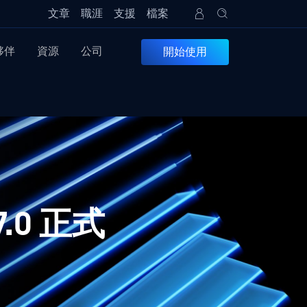
文章
職涯
支援
檔案
夥伴
資源
公司
開始使用
.7.0 正式