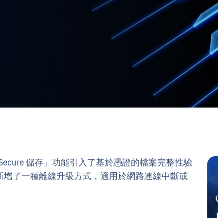
 v1.7.0 為「Secure 儲存」功能引入了基於憑證的檔案完整性驗
新增了一種離線升級方式，適用於網路連線中斷或