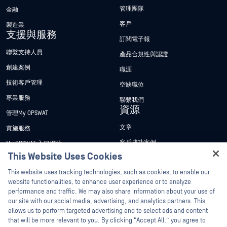
管理團隊
金融
客戶
製造業
支援與服務
訂閱電子報
聯繫支持人員
產品合規性與認證
創建案例
職涯
技術客戶管理
空缺職位
專業服務
聯繫我們
資源
管理My OPSWAT
文章
實施服務
客戶成功案例
My OPSWAT 入口網站
This Website Uses Cookies
新聞稿
技術檔案
Hey there!
This website uses tracking technologies, such as cookies, to enable our
新聞報導
訓練
I'm Ozzy, your OPSWAT virtual assistant.
website functionalities, to enhance user experience or to analyze
活動
漏洞通報計畫
How can I help you secure what's critical
performance and traffic. We may also share information about your use of
合作夥伴
today?
our site with our social media, advertising, and analytics partners. This
網路研討會
allows us to perform targeted advertising and to select ads and content
認證
產品型錄
that will be more relevant to you. By clicking “Accept All,” you agree to