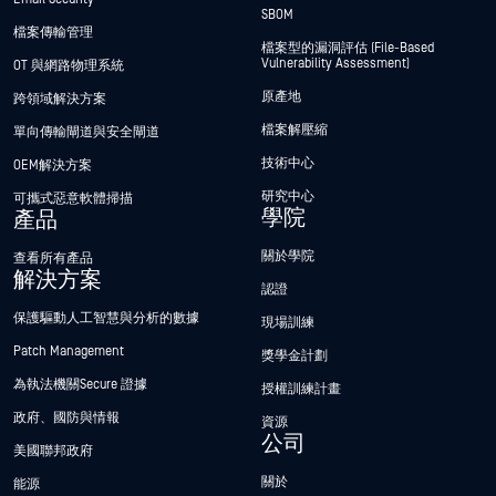
SBOM
檔案傳輸管理
檔案型的漏洞評估 (File-Based
Vulnerability Assessment)
OT 與網路物理系統
原產地
跨領域解決方案
檔案解壓縮
單向傳輸閘道與安全閘道
技術中心
OEM解決方案
研究中心
可攜式惡意軟體掃描
學院
產品
關於學院
查看所有產品
解決方案
認證
保護驅動人工智慧與分析的數據
現場訓練
Patch Management
獎學金計劃
為執法機關Secure 證據
授權訓練計畫
政府、國防與情報
資源
公司
美國聯邦政府
關於
能源