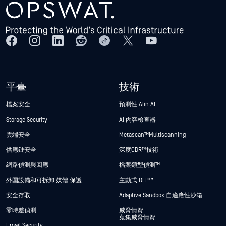
平臺
技術
檔案安全
預測性 Alin AI
Storage Security
AI 內容檢查器
雲端安全
Metascan™ Multiscanning
供應鏈安全
深度CDR™技術
網路偵測與回應
檔案類型偵測™
外圍設備和可拆卸 媒體 保護
主動式 DLP™
安全存取
Adaptive Sandbox 自適應性沙箱
零時差偵測
威脅情資
蒐集威脅情資
Email Security