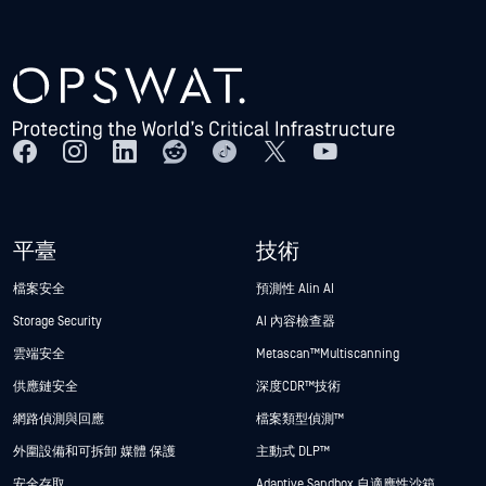
平臺
技術
檔案安全
預測性 Alin AI
Storage Security
AI 內容檢查器
雲端安全
Metascan™ Multiscanning
供應鏈安全
深度CDR™技術
網路偵測與回應
檔案類型偵測™
外圍設備和可拆卸 媒體 保護
主動式 DLP™
安全存取
Adaptive Sandbox 自適應性沙箱