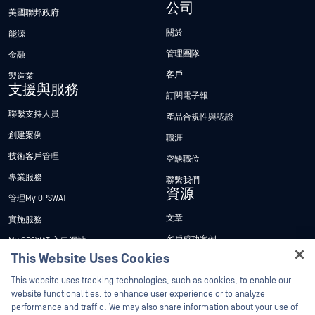
公司
美國聯邦政府
關於
能源
管理團隊
金融
客戶
製造業
支援與服務
訂閱電子報
聯繫支持人員
產品合規性與認證
創建案例
職涯
技術客戶管理
空缺職位
專業服務
聯繫我們
資源
管理My OPSWAT
文章
實施服務
客戶成功案例
My OPSWAT 入口網站
This Website Uses Cookies
新聞稿
技術檔案
Hey there!
This website uses tracking technologies, such as cookies, to enable our
新聞報導
訓練
I'm Ozzy, your OPSWAT virtual assistant.
website functionalities, to enhance user experience or to analyze
活動
漏洞通報計畫
How can I help you secure what's critical
performance and traffic. We may also share information about your use of