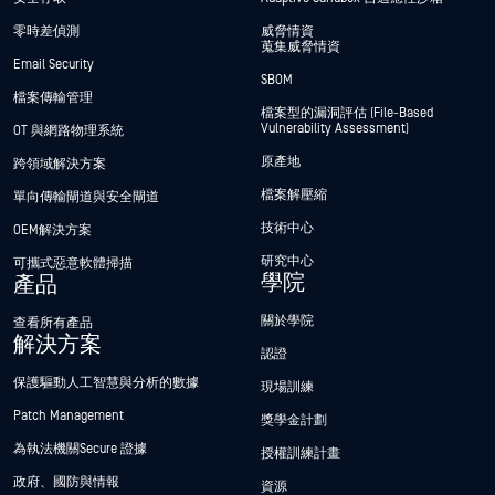
零時差偵測
威脅情資
蒐集威脅情資
Email Security
SBOM
檔案傳輸管理
檔案型的漏洞評估 (File-Based
Vulnerability Assessment)
OT 與網路物理系統
原產地
跨領域解決方案
檔案解壓縮
單向傳輸閘道與安全閘道
技術中心
OEM解決方案
研究中心
可攜式惡意軟體掃描
學院
產品
關於學院
查看所有產品
解決方案
認證
保護驅動人工智慧與分析的數據
現場訓練
Patch Management
獎學金計劃
為執法機關Secure 證據
授權訓練計畫
政府、國防與情報
資源