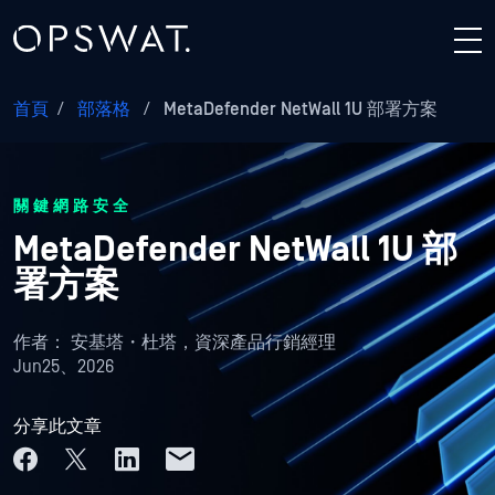
首頁
/
部落格
/
MetaDefender NetWall 1U 部署方案
關鍵網路安全
MetaDefender NetWall 1U 部
署方案
作者：
安基塔・杜塔，資深產品行銷經理
Jun25、2026
分享此文章