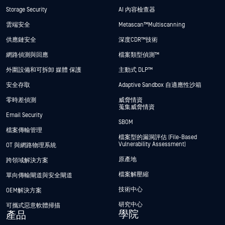
Storage Security
AI 內容檢查器
雲端安全
Metascan™ Multiscanning
供應鏈安全
深度CDR™技術
網路偵測與回應
檔案類型偵測™
外圍設備和可拆卸 媒體 保護
主動式 DLP™
安全存取
Adaptive Sandbox 自適應性沙箱
零時差偵測
威脅情資
蒐集威脅情資
Email Security
SBOM
檔案傳輸管理
檔案型的漏洞評估 (File-Based
Vulnerability Assessment)
OT 與網路物理系統
原產地
跨領域解決方案
檔案解壓縮
單向傳輸閘道與安全閘道
技術中心
OEM解決方案
研究中心
可攜式惡意軟體掃描
學院
產品