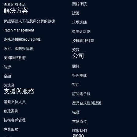
關於學院
查看所有產品
解決方案
認證
保護驅動人工智慧與分析的數據
現場訓練
Patch Management
獎學金計劃
為執法機關Secure 證據
授權訓練計畫
政府、國防與情報
資源
公司
美國聯邦政府
關於
能源
管理團隊
金融
客戶
製造業
支援與服務
訂閱電子報
聯繫支持人員
產品合規性與認證
創建案例
職涯
技術客戶管理
空缺職位
專業服務
聯繫我們
資源