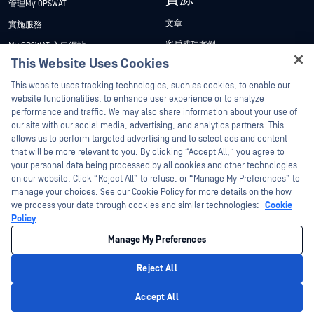
管理My OPSWAT
文章
實施服務
客戶成功案例
My OPSWAT 入口網站
This Website Uses Cookies
新聞稿
技術檔案
Hey there!
This website uses tracking technologies, such as cookies, to enable our
新聞報導
訓練
I'm Ozzy, your OPSWAT virtual assistant.
website functionalities, to enhance user experience or to analyze
活動
漏洞通報計畫
How can I help you secure what's critical
performance and traffic. We may also share information about your use of
合作夥伴
today?
our site with our social media, advertising, and analytics partners. This
網路研討會
allows us to perform targeted advertising and to select ads and content
認證
產品型錄
that will be more relevant to you. By clicking “Accept All,” you agree to
your personal data being processed by all cookies and other technologies
技術合作夥伴
白皮書
on our website. Click “Reject All” to refuse, or “Manage My Preferences” to
管道合作夥伴計劃
manage your choices. See our Cookie Policy for more details on the how
免費工具
we process your data through cookies and similar technologies:
Cookie
Policy
©2026OPSWAT . 保留所有權利。OPSWAT、MetaDefender、Metascan、
MetaAccess、OPSWAT 、Trust no File. Trust No Device.、OPSWAT 、Protecting the
Manage My Preferences
World's Critical Infrastructure、Deep CDR™ Technology、InQuest、InQuest標誌、
DFI、RetroHunt、Deep File Inspection 及 Join the Hunt 均為OPSWAT 之商標。第三
方商標均為其各自所有者之財產。
Reject All
法律聲明
隱私權政策
管理 Cookie 偏好
您的加州隱私權選擇
Privacy Policy
Accept All