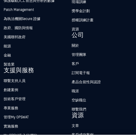
保護驅動人工智慧與分析的數據
現場訓練
Patch Management
獎學金計劃
為執法機關Secure 證據
授權訓練計畫
政府、國防與情報
資源
公司
美國聯邦政府
關於
能源
管理團隊
金融
客戶
製造業
支援與服務
訂閱電子報
聯繫支持人員
產品合規性與認證
創建案例
職涯
技術客戶管理
空缺職位
專業服務
聯繫我們
資源
管理My OPSWAT
文章
實施服務
客戶成功案例
My OPSWAT 入口網站