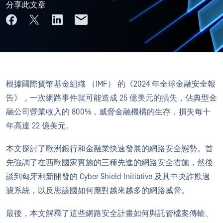
分享此文章
根據國際貨幣基金組織 （IMF） 的《2024 年全球金融安全報
告》，一次網路事件就可能造成 25 億美元的損失，佔典型金
融公司營業收入的 800%，威脅金融機構的生存，損失每十
年高達 22 億美元。
本文探討了歐洲銀行和金融業快速發展的網路安全態勢。首
先強調了在西歐國家實施的三種先進的網路安全措施，然後
談到匈牙利新開發的 Cyber Shield Initiative 及其中央詐欺過
濾系統，以反思該國如何應對越來越多的網路威脅。
最後，本文解釋了這些網路安全計畫如何與託管檔案傳輸、