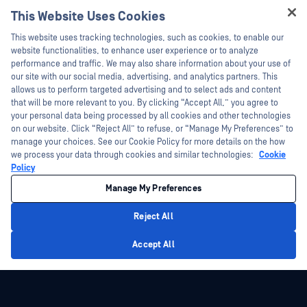
This Website Uses Cookies
新聞稿
技術檔案
Hey there!
This website uses tracking technologies, such as cookies, to enable our
新聞報導
訓練
I'm Ozzy, your OPSWAT virtual assistant.
website functionalities, to enhance user experience or to analyze
活動
漏洞通報計畫
How can I help you secure what's critical
performance and traffic. We may also share information about your use of
合作夥伴
today?
our site with our social media, advertising, and analytics partners. This
網路研討會
allows us to perform targeted advertising and to select ads and content
認證
產品型錄
that will be more relevant to you. By clicking “Accept All,” you agree to
your personal data being processed by all cookies and other technologies
技術合作夥伴
白皮書
on our website. Click “Reject All” to refuse, or “Manage My Preferences” to
管道合作夥伴計劃
manage your choices. See our Cookie Policy for more details on the how
免費工具
we process your data through cookies and similar technologies:
Cookie
Policy
©2026OPSWAT . 保留所有權利。OPSWAT、MetaDefender、Metascan、
MetaAccess、OPSWAT 、Trust no File. Trust No Device.、OPSWAT 、Protecting the
Manage My Preferences
World's Critical Infrastructure、Deep CDR™ Technology、InQuest、InQuest標誌、
DFI、RetroHunt、Deep File Inspection 及 Join the Hunt 均為OPSWAT 之商標。第三
方商標均為其各自所有者之財產。
Reject All
法律聲明
隱私權政策
管理 Cookie 偏好
您的加州隱私權選擇
Privacy Policy
Accept All