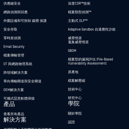
供應鏈安全
深度CDR™技術
網路偵測與回應
檔案類型偵測™
外圍設備和可拆卸 媒體 保護
主動式 DLP™
安全存取
Adaptive Sandbox 自適應性沙箱
零時差偵測
威脅情資
蒐集威脅情資
Email Security
SBOM
檔案傳輸管理
檔案型的漏洞評估 (File-Based
Vulnerability Assessment)
OT 與網路物理系統
原產地
跨領域解決方案
檔案解壓縮
單向傳輸閘道與安全閘道
技術中心
OEM解決方案
研究中心
可攜式惡意軟體掃描
學院
產品
關於學院
查看所有產品
解決方案
認證