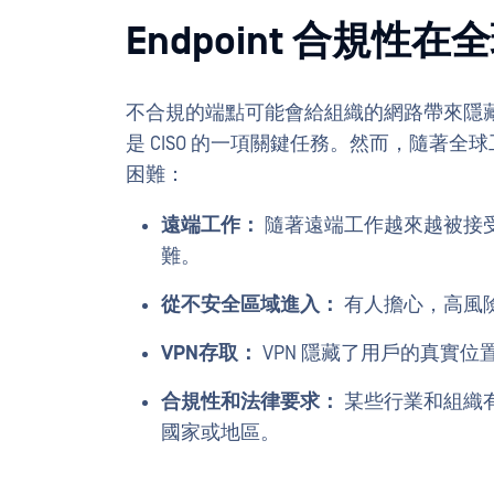
Endpoint 合規
不合規的端點可能會給組織的網路帶來隱
是 CISO 的一項關鍵任務。然而，隨著
困難：
遠端工作：
隨著遠端工作越來越被接
難。
從不安全區域進入：
有人擔心，高風
VPN存取：
VPN 隱藏了用戶的真實
合規性和法律要求：
某些行業和組織
國家或地區。