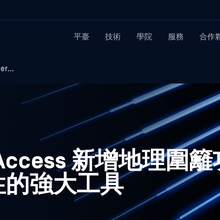
平臺
技術
學院
服務
合作
er…
er Access 新增地理
合規性的強大工具