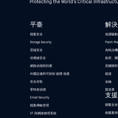
平臺
解決
檔案安全
保護驅動
Storage Security
Patch M
雲端安全
為執法機關
供應鏈安全
政府、國
網路偵測與回應
美國聯邦
外圍設備和可拆卸 媒體 保護
能源
安全存取
金融
零時差偵測
製造業
支援
Email Security
聯繫支持
檔案傳輸管理
創建案例
OT 與網路物理系統