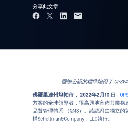
分享此文章
國際公認的標準驗證了 OPS
佛羅里達州坦帕市， 2022年2月10
日 -
OP
方案的全球領導者，很高興地宣佈其業務連續性管
品質管理體系 （QMS）。該認證由獨立的第
構Schellman&Company，LLC執行。