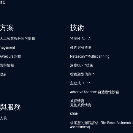
方案
技術
人工智慧與分析的數據
預測性 Alin AI
anagement
AI 內容檢查器
Secure 證據
Metascan™ Multiscanning
防與情報
深度CDR™技術
政府
檔案類型偵測™
主動式 DLP™
Adaptive Sandbox 自適應性沙箱
威脅情資
與服務
蒐集威脅情資
SBOM
人員
檔案型的漏洞評估 (File-Based Vulnerabili
Assessment)