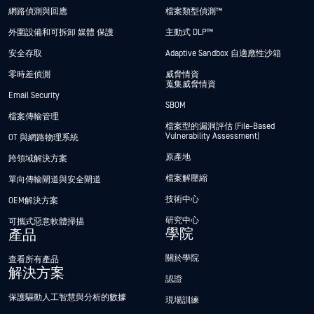
網路偵測與回應
檔案類型偵測™
外圍設備和可拆卸 媒體 保護
主動式 DLP™
安全存取
Adaptive Sandbox 自適應性沙箱
零時差偵測
威脅情資
蒐集威脅情資
Email Security
SBOM
檔案傳輸管理
檔案型的漏洞評估 (File-Based
Vulnerability Assessment)
OT 與網路物理系統
原產地
跨領域解決方案
檔案解壓縮
單向傳輸閘道與安全閘道
技術中心
OEM解決方案
研究中心
可攜式惡意軟體掃描
學院
產品
關於學院
查看所有產品
解決方案
認證
保護驅動人工智慧與分析的數據
現場訓練