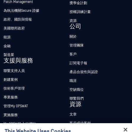
Patch Management
獎學金計劃
為執法機關Secure 證據
授權訓練計畫
政府、國防與情報
資源
公司
美國聯邦政府
關於
能源
管理團隊
金融
客戶
製造業
支援與服務
訂閱電子報
聯繫支持人員
產品合規性與認證
創建案例
職涯
技術客戶管理
空缺職位
專業服務
聯繫我們
資源
管理My OPSWAT
文章
實施服務
客戶成功案例
My OPSWAT 入口網站
This Website Uses Cookies