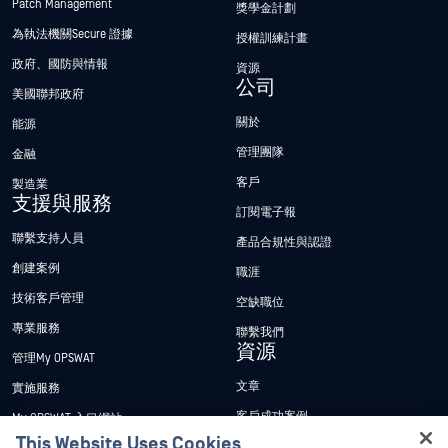
Patch Management
獎學金計劃
為執法機關Secure 證據
授權訓練計畫
政府、國防與情報
資源
公司
美國聯邦政府
關於
能源
管理團隊
金融
客戶
製造業
支援與服務
訂閱電子報
聯繫支持人員
產品合規性與認證
創建案例
職涯
技術客戶管理
空缺職位
專業服務
聯繫我們
資源
管理My OPSWAT
文章
實施服務
客戶成功案例
My OPSWAT 入口網站
This Website Uses Cookies
新聞稿