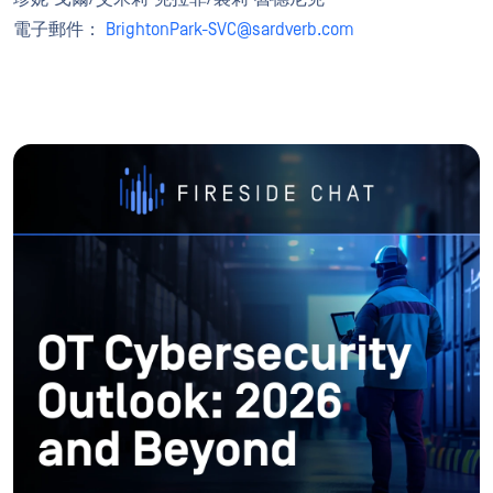
電子郵件：
BrightonPark-SVC@sardverb.com