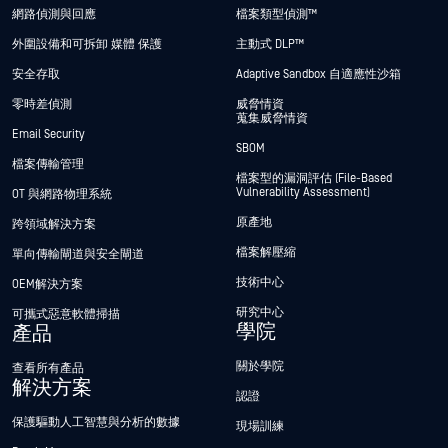
網路偵測與回應
檔案類型偵測™
外圍設備和可拆卸 媒體 保護
主動式 DLP™
安全存取
Adaptive Sandbox 自適應性沙箱
零時差偵測
威脅情資
蒐集威脅情資
Email Security
SBOM
檔案傳輸管理
檔案型的漏洞評估 (File-Based
Vulnerability Assessment)
OT 與網路物理系統
原產地
跨領域解決方案
檔案解壓縮
單向傳輸閘道與安全閘道
技術中心
OEM解決方案
研究中心
可攜式惡意軟體掃描
學院
產品
關於學院
查看所有產品
解決方案
認證
保護驅動人工智慧與分析的數據
現場訓練