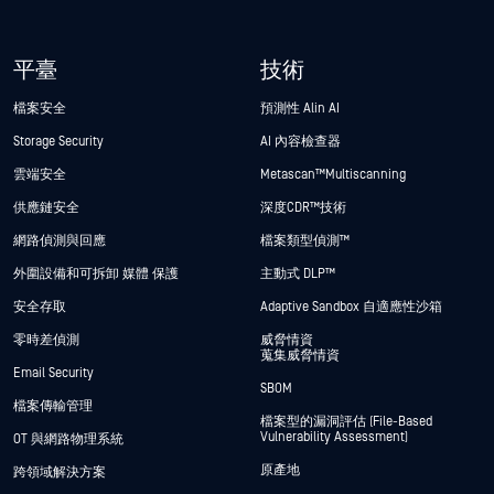
平臺
技術
檔案安全
預測性 Alin AI
Storage Security
AI 內容檢查器
雲端安全
Metascan™ Multiscanning
供應鏈安全
深度CDR™技術
網路偵測與回應
檔案類型偵測™
外圍設備和可拆卸 媒體 保護
主動式 DLP™
安全存取
Adaptive Sandbox 自適應性沙箱
零時差偵測
威脅情資
蒐集威脅情資
Email Security
SBOM
檔案傳輸管理
檔案型的漏洞評估 (File-Based
Vulnerability Assessment)
OT 與網路物理系統
原產地
跨領域解決方案