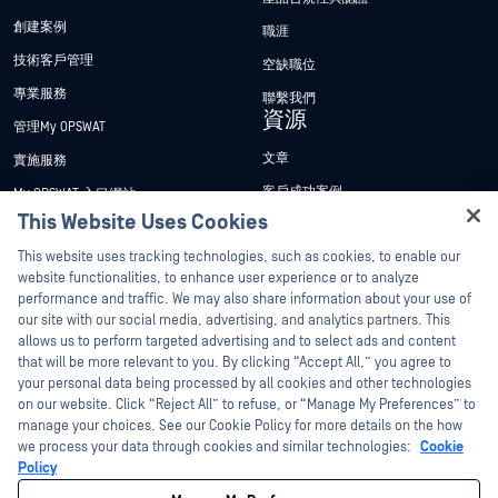
創建案例
職涯
技術客戶管理
空缺職位
專業服務
聯繫我們
資源
管理My OPSWAT
文章
實施服務
客戶成功案例
My OPSWAT 入口網站
This Website Uses Cookies
新聞稿
技術檔案
Hey there!
This website uses tracking technologies, such as cookies, to enable our
新聞報導
訓練
I'm Ozzy, your OPSWAT virtual assistant.
website functionalities, to enhance user experience or to analyze
活動
漏洞通報計畫
How can I help you secure what's critical
performance and traffic. We may also share information about your use of
合作夥伴
today?
our site with our social media, advertising, and analytics partners. This
網路研討會
allows us to perform targeted advertising and to select ads and content
認證
產品型錄
that will be more relevant to you. By clicking “Accept All,” you agree to
your personal data being processed by all cookies and other technologies
技術合作夥伴
白皮書
on our website. Click “Reject All” to refuse, or “Manage My Preferences” to
管道合作夥伴計劃
manage your choices. See our Cookie Policy for more details on the how
免費工具
we process your data through cookies and similar technologies:
Cookie
Policy
©2026OPSWAT . 保留所有權利。OPSWAT、MetaDefender、Metascan、
MetaAccess、OPSWAT 、Trust no File. Trust No Device.、OPSWAT 、Protecting the