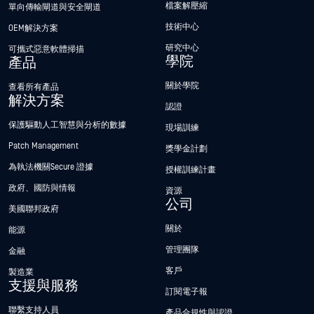
檔案解壓縮
單向傳輸閘道與安全閘道
技術中心
OEM解決方案
研究中心
可攜式惡意軟體掃描
學院
產品
關於學院
查看所有產品
解決方案
認證
保護驅動人工智慧與分析的數據
現場訓練
Patch Management
獎學金計劃
為執法機關Secure 證據
授權訓練計畫
政府、國防與情報
資源
公司
美國聯邦政府
關於
能源
管理團隊
金融
客戶
製造業
支援與服務
訂閱電子報
聯繫支持人員
產品合規性與認證