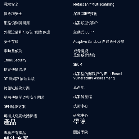
雲端安全
Metascan™ Multiscanning
供應鏈安全
深度CDR™技術
網路偵測與回應
檔案類型偵測™
外圍設備和可拆卸 媒體 保護
主動式 DLP™
安全存取
Adaptive Sandbox 自適應性沙箱
零時差偵測
威脅情資
蒐集威脅情資
Email Security
SBOM
檔案傳輸管理
檔案型的漏洞評估 (File-Based
Vulnerability Assessment)
OT 與網路物理系統
原產地
跨領域解決方案
檔案解壓縮
單向傳輸閘道與安全閘道
技術中心
OEM解決方案
研究中心
可攜式惡意軟體掃描
學院
產品
關於學院
查看所有產品