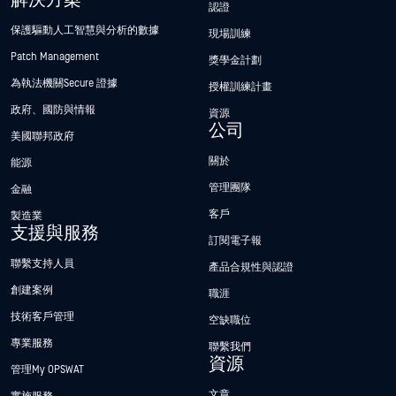
解決方案
認證
保護驅動人工智慧與分析的數據
現場訓練
Patch Management
獎學金計劃
為執法機關Secure 證據
授權訓練計畫
政府、國防與情報
資源
公司
美國聯邦政府
關於
能源
管理團隊
金融
客戶
製造業
支援與服務
訂閱電子報
聯繫支持人員
產品合規性與認證
創建案例
職涯
技術客戶管理
空缺職位
專業服務
聯繫我們
資源
管理My OPSWAT
文章