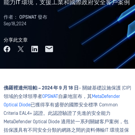
能力IT 環境，支援工業和國際政府安全客戶案例
作者：
OPSWAT 發布
Sep18,2024
分享此文章
佛羅裡達州坦帕 – 2024 年 9 月 18 日
– 關鍵基礎設施保護 (CIP)
領域的全球領導者
OPSWAT
自豪地宣布，其
MetaDefender
Optical Diode
已獲得享有盛譽的國際安全標準 Common
Criteria EAL4+ 認證。此認證驗證了先進的安全能力
MetaDefender Optical Diode 適用於一系列關鍵客戶案例，包
括保護具有不同安全分類的網路之間的資料傳輸IT 環境並保