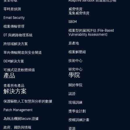
安全存取
Adaptive Sandbox 自適應性沙箱
零時差偵測
威脅情資
蒐集威脅情資
Email Security
SBOM
檔案傳輸管理
檔案型的漏洞評估 (File-Based
Vulnerability Assessment)
OT 與網路物理系統
原產地
跨領域解決方案
檔案解壓縮
單向傳輸閘道與安全閘道
技術中心
OEM解決方案
研究中心
可攜式惡意軟體掃描
學院
產品
關於學院
查看所有產品
解決方案
認證
保護驅動人工智慧與分析的數據
現場訓練
Patch Management
獎學金計劃
為執法機關Secure 證據
授權訓練計畫
政府、國防與情報
資源