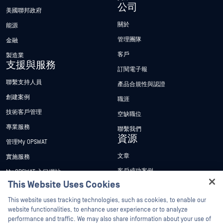
公司
美國聯邦政府
關於
能源
管理團隊
金融
客戶
製造業
支援與服務
訂閱電子報
聯繫支持人員
產品合規性與認證
創建案例
職涯
技術客戶管理
空缺職位
專業服務
聯繫我們
資源
管理My OPSWAT
文章
實施服務
客戶成功案例
My OPSWAT 入口網站
This Website Uses Cookies
新聞稿
技術檔案
Hey there!
This website uses tracking technologies, such as cookies, to enable our
新聞報導
訓練
I'm Ozzy, your OPSWAT virtual assistant.
website functionalities, to enhance user experience or to analyze
活動
漏洞通報計畫
How can I help you secure what's critical
performance and traffic. We may also share information about your use of