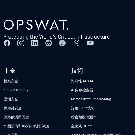
平臺
技術
檔案安全
預測性 Alin AI
Storage Security
AI 內容檢查器
雲端安全
Metascan™ Multiscanning
供應鏈安全
深度CDR™技術
網路偵測與回應
檔案類型偵測™
外圍設備和可拆卸 媒體 保護
主動式 DLP™