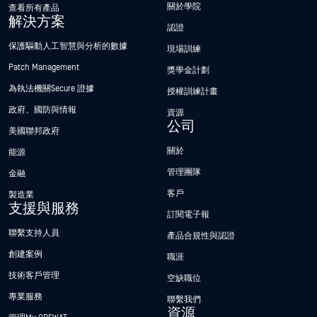
關於學院
查看所有產品
解決方案
認證
保護驅動人工智慧與分析的數據
現場訓練
Patch Management
獎學金計劃
為執法機關Secure 證據
授權訓練計畫
政府、國防與情報
資源
公司
美國聯邦政府
關於
能源
管理團隊
金融
客戶
製造業
支援與服務
訂閱電子報
聯繫支持人員
產品合規性與認證
創建案例
職涯
技術客戶管理
空缺職位
專業服務
聯繫我們
資源