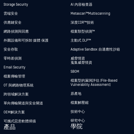
Storage Security
AI 內容檢查器
雲端安全
Metascan™ Multiscanning
供應鏈安全
深度CDR™技術
網路偵測與回應
檔案類型偵測™
外圍設備和可拆卸 媒體 保護
主動式 DLP™
安全存取
Adaptive Sandbox 自適應性沙箱
零時差偵測
威脅情資
蒐集威脅情資
Email Security
SBOM
檔案傳輸管理
檔案型的漏洞評估 (File-Based
Vulnerability Assessment)
OT 與網路物理系統
原產地
跨領域解決方案
檔案解壓縮
單向傳輸閘道與安全閘道
技術中心
OEM解決方案
研究中心
可攜式惡意軟體掃描
學院
產品