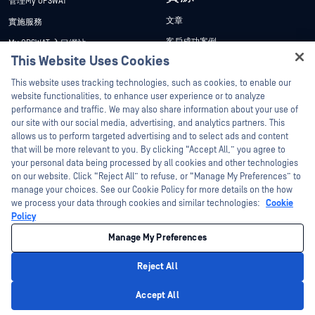
管理My OPSWAT
文章
實施服務
客戶成功案例
My OPSWAT 入口網站
This Website Uses Cookies
新聞稿
技術檔案
Hey there!
This website uses tracking technologies, such as cookies, to enable our
新聞報導
訓練
I'm Ozzy, your OPSWAT virtual assistant.
website functionalities, to enhance user experience or to analyze
活動
漏洞通報計畫
How can I help you secure what's critical
performance and traffic. We may also share information about your use of
合作夥伴
today?
our site with our social media, advertising, and analytics partners. This
網路研討會
allows us to perform targeted advertising and to select ads and content
認證
產品型錄
that will be more relevant to you. By clicking “Accept All,” you agree to
your personal data being processed by all cookies and other technologies
技術合作夥伴
白皮書
on our website. Click “Reject All” to refuse, or “Manage My Preferences” to
管道合作夥伴計劃
manage your choices. See our Cookie Policy for more details on the how
免費工具
we process your data through cookies and similar technologies:
Cookie
Policy
©2026OPSWAT . 保留所有權利。OPSWAT、MetaDefender、Metascan、
MetaAccess、OPSWAT 、Trust no File. Trust No Device.、OPSWAT 、Protecting the
Manage My Preferences
World's Critical Infrastructure、Deep CDR™ Technology、InQuest、InQuest標誌、
DFI、RetroHunt、Deep File Inspection 及 Join the Hunt 均為OPSWAT 之商標。第三
方商標均為其各自所有者之財產。
Reject All
法律聲明
隱私權政策
管理 Cookie 偏好
您的加州隱私權選擇
Privacy Policy
Accept All