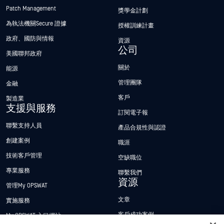
Patch Management
獎學金計劃
為執法機關Secure 證據
授權訓練計畫
政府、國防與情報
資源
公司
美國聯邦政府
關於
能源
管理團隊
金融
客戶
製造業
支援與服務
訂閱電子報
聯繫支持人員
產品合規性與認證
創建案例
職涯
技術客戶管理
空缺職位
專業服務
聯繫我們
資源
管理My OPSWAT
文章
實施服務
客戶成功案例
My OPSWAT 入口網站