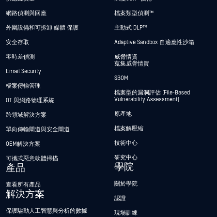
網路偵測與回應
檔案類型偵測™
外圍設備和可拆卸 媒體 保護
主動式 DLP™
安全存取
Adaptive Sandbox 自適應性沙箱
零時差偵測
威脅情資
蒐集威脅情資
Email Security
SBOM
檔案傳輸管理
檔案型的漏洞評估 (File-Based
Vulnerability Assessment)
OT 與網路物理系統
原產地
跨領域解決方案
檔案解壓縮
單向傳輸閘道與安全閘道
技術中心
OEM解決方案
研究中心
可攜式惡意軟體掃描
學院
產品
關於學院
查看所有產品
解決方案
認證
保護驅動人工智慧與分析的數據
現場訓練