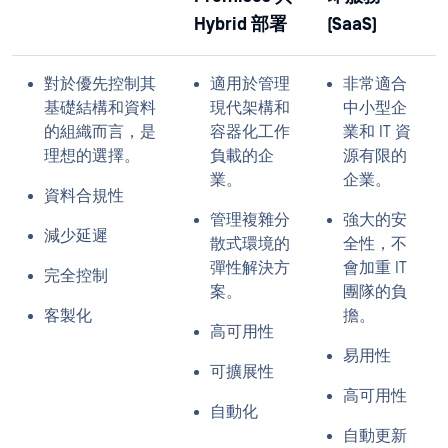
Hybrid 部署
(SaaS)
對於優先控制其
適用於管理
非常適合
基礎結構和資料
現代架構和
中小型企
的組織而言，是
容器化工作
業和 IT 資
理想的選擇。
負載的企
源有限的
業。
企業。
資料合規性
管理複雜分
強大的安
減少延遲
散式環境的
全性，不
彈性解決方
會加重 IT
完全控制
案。
團隊的負
客製化
擔。
高可用性
易用性
可擴展性
高可用性
自動化
自動更新