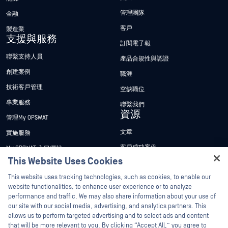
管理團隊
金融
客戶
製造業
支援與服務
訂閱電子報
聯繫支持人員
產品合規性與認證
創建案例
職涯
技術客戶管理
空缺職位
專業服務
聯繫我們
資源
管理My OPSWAT
文章
實施服務
客戶成功案例
My OPSWAT 入口網站
This Website Uses Cookies
新聞稿
技術檔案
Hey there!
This website uses tracking technologies, such as cookies, to enable our
新聞報導
訓練
I'm Ozzy, your OPSWAT virtual assistant.
website functionalities, to enhance user experience or to analyze
活動
漏洞通報計畫
How can I help you secure what's critical
performance and traffic. We may also share information about your use of
合作夥伴
today?
our site with our social media, advertising, and analytics partners. This
網路研討會
allows us to perform targeted advertising and to select ads and content
認證
產品型錄
that will be more relevant to you. By clicking “Accept All,” you agree to