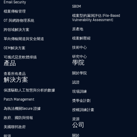
Email Security
SBOM
檔案傳輸管理
檔案型的漏洞評估 (File-Based
Vulnerability Assessment)
OT 與網路物理系統
原產地
跨領域解決方案
檔案解壓縮
單向傳輸閘道與安全閘道
技術中心
OEM解決方案
研究中心
可攜式惡意軟體掃描
學院
產品
關於學院
查看所有產品
解決方案
認證
保護驅動人工智慧與分析的數據
現場訓練
Patch Management
獎學金計劃
為執法機關Secure 證據
授權訓練計畫
政府、國防與情報
資源
公司
美國聯邦政府
關於
能源