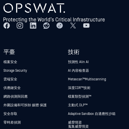
平臺
技術
檔案安全
預測性 Alin AI
Storage Security
AI 內容檢查器
雲端安全
Metascan™ Multiscanning
供應鏈安全
深度CDR™技術
網路偵測與回應
檔案類型偵測™
外圍設備和可拆卸 媒體 保護
主動式 DLP™
安全存取
Adaptive Sandbox 自適應性沙箱
零時差偵測
威脅情資
蒐集威脅情資