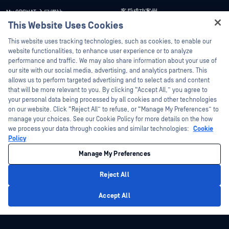
客戶成功案例
My OPSWAT 入口網站
This Website Uses Cookies
新聞稿
技術檔案
Hey there!
This website uses tracking technologies, such as cookies, to enable our
新聞報導
訓練
I'm Ozzy, your OPSWAT virtual assistant.
website functionalities, to enhance user experience or to analyze
活動
漏洞通報計畫
How can I help you secure what's critical
performance and traffic. We may also share information about your use of
合作夥伴
today?
our site with our social media, advertising, and analytics partners. This
網路研討會
allows us to perform targeted advertising and to select ads and content
認證
產品型錄
that will be more relevant to you. By clicking “Accept All,” you agree to
your personal data being processed by all cookies and other technologies
技術合作夥伴
白皮書
on our website. Click “Reject All” to refuse, or “Manage My Preferences” to
管道合作夥伴計劃
免費工具
manage your choices. See our Cookie Policy for more details on the how
we process your data through cookies and similar technologies:
Cookie
Policy
©2026OPSWAT . 保留所有權利。OPSWAT、MetaDefender、Metascan、
MetaAccess、OPSWAT 、Trust no File. Trust No Device.、OPSWAT 、Protecting the
Manage My Preferences
World's Critical Infrastructure、Deep CDR™ Technology、InQuest、InQuest標誌、
DFI、RetroHunt、Deep File Inspection 及 Join the Hunt 均為OPSWAT 之商標。第三
方商標均為其各自所有者之財產。
Reject All
法律聲明
隱私權政策
管理 Cookie 偏好
您的加州隱私權選擇
Privacy Policy
Accept All