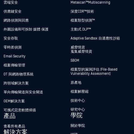
雲端安全
Metascan™ Multiscanning
供應鏈安全
深度CDR™技術
網路偵測與回應
檔案類型偵測™
外圍設備和可拆卸 媒體 保護
主動式 DLP™
安全存取
Adaptive Sandbox 自適應性沙箱
零時差偵測
威脅情資
蒐集威脅情資
Email Security
SBOM
檔案傳輸管理
檔案型的漏洞評估 (File-Based
Vulnerability Assessment)
OT 與網路物理系統
原產地
跨領域解決方案
檔案解壓縮
單向傳輸閘道與安全閘道
技術中心
OEM解決方案
研究中心
可攜式惡意軟體掃描
學院
產品
關於學院
查看所有產品
解決方案