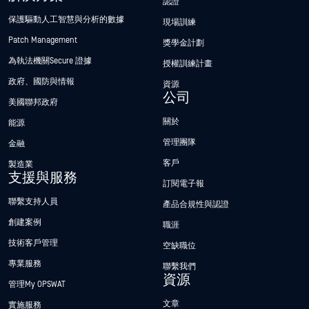
認證
保護驅動人工智慧與分析的數據
現場訓練
Patch Management
獎學金計劃
為執法機關Secure 證據
授權訓練計畫
政府、國防與情報
資源
公司
美國聯邦政府
關於
能源
管理團隊
金融
客戶
製造業
支援與服務
訂閱電子報
聯繫支持人員
產品合規性與認證
創建案例
職涯
技術客戶管理
空缺職位
專業服務
聯繫我們
資源
管理My OPSWAT
文章
實施服務