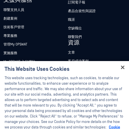
支援與服務
訂閱電子報
聯繫支持人員
產品合規性與認證
創建案例
職涯
技術客戶管理
空缺職位
專業服務
聯繫我們
資源
管理My OPSWAT
文章
實施服務
客戶成功案例
My OPSWAT 入口網站
This Website Uses Cookies
新聞稿
技術檔案
Hey there!
This website uses tracking technologies, such as cookies, to enable our
新聞報導
訓練
I'm Ozzy, your OPSWAT virtual assistant.
website functionalities, to enhance user experience or to analyze
活動
漏洞通報計畫
How can I help you secure what's critical
performance and traffic. We may also share information about your use of
合作夥伴
today?
our site with our social media, advertising, and analytics partners. This
網路研討會
allows us to perform targeted advertising and to select ads and content
認證
產品型錄
that will be more relevant to you. By clicking “Accept All,” you agree to
your personal data being processed by all cookies and other technologies
技術合作夥伴
白皮書
on our website. Click “Reject All” to refuse, or “Manage My Preferences” to
管道合作夥伴計劃
manage your choices. See our Cookie Policy for more details on the how
免費工具
we process your data through cookies and similar technologies:
Cookie