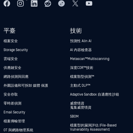
平臺
技術
檔案安全
預測性 Alin AI
Storage Security
AI 內容檢查器
雲端安全
Metascan™ Multiscanning
供應鏈安全
深度CDR™技術
網路偵測與回應
檔案類型偵測™
外圍設備和可拆卸 媒體 保護
主動式 DLP™
安全存取
Adaptive Sandbox 自適應性沙箱
零時差偵測
威脅情資
蒐集威脅情資
Email Security
SBOM
檔案傳輸管理
檔案型的漏洞評估 (File-Based
Vulnerability Assessment)
OT 與網路物理系統