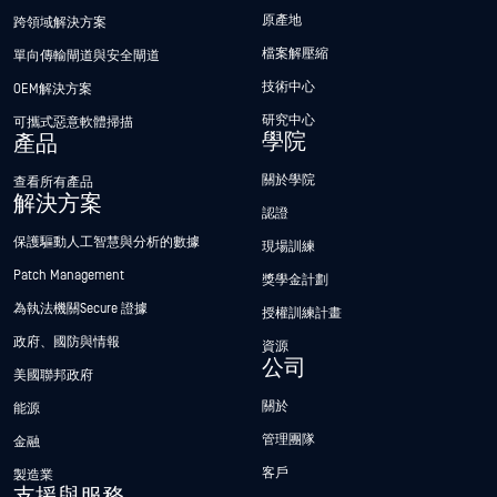
原產地
跨領域解決方案
檔案解壓縮
單向傳輸閘道與安全閘道
技術中心
OEM解決方案
研究中心
可攜式惡意軟體掃描
學院
產品
關於學院
查看所有產品
解決方案
認證
保護驅動人工智慧與分析的數據
現場訓練
Patch Management
獎學金計劃
為執法機關Secure 證據
授權訓練計畫
政府、國防與情報
資源
公司
美國聯邦政府
關於
能源
管理團隊
金融
客戶
製造業