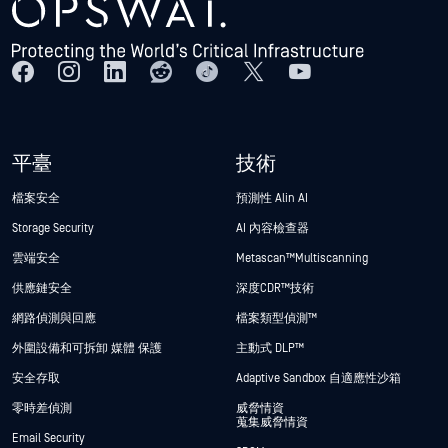
平臺
技術
檔案安全
預測性 Alin AI
Storage Security
AI 內容檢查器
雲端安全
Metascan™ Multiscanning
供應鏈安全
深度CDR™技術
網路偵測與回應
檔案類型偵測™
外圍設備和可拆卸 媒體 保護
主動式 DLP™
安全存取
Adaptive Sandbox 自適應性沙箱
零時差偵測
威脅情資
蒐集威脅情資
Email Security