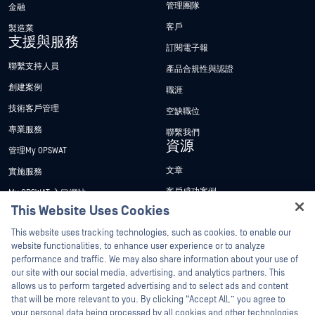
管理團隊
金融
客戶
製造業
支援與服務
訂閱電子報
聯繫支持人員
產品合規性與認證
創建案例
職涯
技術客戶管理
空缺職位
專業服務
聯繫我們
資源
管理My OPSWAT
文章
實施服務
客戶成功案例
My OPSWAT 入口網站
This Website Uses Cookies
新聞稿
技術檔案
Hey there!
This website uses tracking technologies, such as cookies, to enable our
新聞報導
訓練
I'm Ozzy, your OPSWAT virtual assistant.
website functionalities, to enhance user experience or to analyze
活動
漏洞通報計畫
How can I help you secure what's critical
performance and traffic. We may also share information about your use of
合作夥伴
today?
our site with our social media, advertising, and analytics partners. This
網路研討會
allows us to perform targeted advertising and to select ads and content
認證
產品型錄
that will be more relevant to you. By clicking “Accept All,” you agree to
your personal data being processed by all cookies and other technologies