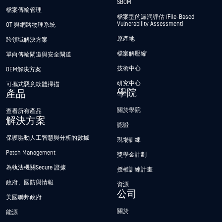
SBOM
檔案傳輸管理
檔案型的漏洞評估 (File-Based
Vulnerability Assessment)
OT 與網路物理系統
原產地
跨領域解決方案
檔案解壓縮
單向傳輸閘道與安全閘道
技術中心
OEM解決方案
研究中心
可攜式惡意軟體掃描
學院
產品
關於學院
查看所有產品
解決方案
認證
保護驅動人工智慧與分析的數據
現場訓練
Patch Management
獎學金計劃
為執法機關Secure 證據
授權訓練計畫
政府、國防與情報
資源
公司
美國聯邦政府
關於
能源