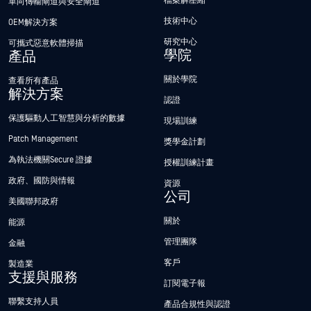
檔案解壓縮
單向傳輸閘道與安全閘道
技術中心
OEM解決方案
研究中心
可攜式惡意軟體掃描
學院
產品
關於學院
查看所有產品
解決方案
認證
保護驅動人工智慧與分析的數據
現場訓練
Patch Management
獎學金計劃
為執法機關Secure 證據
授權訓練計畫
政府、國防與情報
資源
公司
美國聯邦政府
關於
能源
管理團隊
金融
客戶
製造業
支援與服務
訂閱電子報
聯繫支持人員
產品合規性與認證