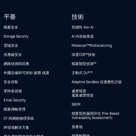
平臺
技術
檔案安全
預測性 Alin AI
Storage Security
AI 內容檢查器
雲端安全
Metascan™ Multiscanning
供應鏈安全
深度CDR™技術
網路偵測與回應
檔案類型偵測™
外圍設備和可拆卸 媒體 保護
主動式 DLP™
安全存取
Adaptive Sandbox 自適應性沙箱
零時差偵測
威脅情資
蒐集威脅情資
Email Security
SBOM
檔案傳輸管理
檔案型的漏洞評估 (File-Based
Vulnerability Assessment)
OT 與網路物理系統
原產地
跨領域解決方案