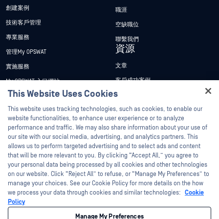
創建案例
職涯
技術客戶管理
空缺職位
專業服務
聯繫我們
資源
管理My OPSWAT
文章
實施服務
客戶成功案例
My OPSWAT 入口網站
This Website Uses Cookies
新聞稿
技術檔案
Hey there!
This website uses tracking technologies, such as cookies, to enable our
新聞報導
訓練
I'm Ozzy, your OPSWAT virtual assistant.
website functionalities, to enhance user experience or to analyze
活動
漏洞通報計畫
How can I help you secure what's critical
performance and traffic. We may also share information about your use of
合作夥伴
today?
our site with our social media, advertising, and analytics partners. This
網路研討會
allows us to perform targeted advertising and to select ads and content
認證
產品型錄
that will be more relevant to you. By clicking “Accept All,” you agree to
your personal data being processed by all cookies and other technologies
技術合作夥伴
白皮書
on our website. Click “Reject All” to refuse, or “Manage My Preferences” to
管道合作夥伴計劃
manage your choices. See our Cookie Policy for more details on the how
免費工具
we process your data through cookies and similar technologies:
Cookie
Policy
©2026OPSWAT . 保留所有權利。OPSWAT、MetaDefender、Metascan、
MetaAccess、OPSWAT 、Trust no File. Trust No Device.、OPSWAT 、Protecting the
Manage My Preferences