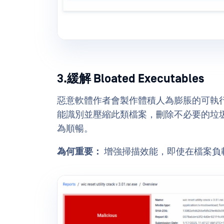
3.緩解 Bloated Executables
惡意軟體作者會製作體積人為膨脹的可執行檔，以壓
能識別並壓縮此類檔案，刪除不必要的垃
為順暢。
為何重要：
增強掃描效能，即使在檔案負