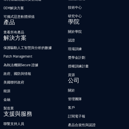
技術中心
OEM解決方案
研究中心
可攜式惡意軟體掃描
學院
產品
關於學院
查看所有產品
解決方案
認證
保護驅動人工智慧與分析的數據
現場訓練
Patch Management
獎學金計劃
為執法機關Secure 證據
授權訓練計畫
政府、國防與情報
資源
公司
美國聯邦政府
關於
能源
管理團隊
金融
客戶
製造業
支援與服務
訂閱電子報
聯繫支持人員
產品合規性與認證