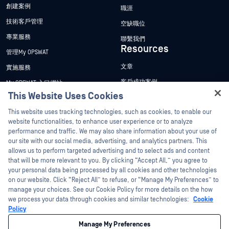
創建案例
職涯
技術客戶管理
空缺職位
專業服務
聯繫我們
Resources
管理My OPSWAT
文章
實施服務
客戶成功案例
My OPSWAT 入口網站
This Website Uses Cookies
新聞稿
技術檔案
Hey there!
This website uses tracking technologies, such as cookies, to enable our
新聞報導
訓練
I'm Ozzy, your OPSWAT virtual assistant.
website functionalities, to enhance user experience or to analyze
活動
漏洞通報計畫
How can I help you secure what's critical
performance and traffic. We may also share information about your use of
合作夥伴
today?
our site with our social media, advertising, and analytics partners. This
網路研討會
allows us to perform targeted advertising and to select ads and content
認證
產品型錄
that will be more relevant to you. By clicking “Accept All,” you agree to
your personal data being processed by all cookies and other technologies
技術合作夥伴
白皮書
on our website. Click “Reject All” to refuse, or “Manage My Preferences” to
管道合作夥伴計劃
manage your choices. See our Cookie Policy for more details on the how
免費工具
we process your data through cookies and similar technologies:
Cookie
Policy
©2026OPSWAT . 保留所有權利。OPSWAT、MetaDefender、Metascan、
MetaAccess、OPSWAT 、Trust no File. Trust No Device.、OPSWAT 、Protecting the
Manage My Preferences