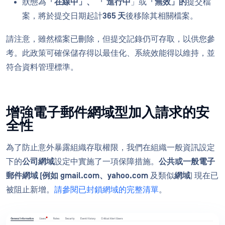
狀態為
「在線中」、
「
進行中
」或
「無效」的
提交檔
案，將於提交日期起計
365 天
後移除其相關檔案。
請注意，雖然檔案已刪除，但提交記錄仍可存取，以供您參
考。此政策可確保儲存得以最佳化、系統效能得以維持，並
符合資料管理標準。
增強電子郵件網域型加入請求的安
全性
為了防止意外暴露組織存取權限，我們在組織一般資訊設定
下的
公司網域
設定中實施了一項保障措施。
公共或一般電子
郵件網域 (例如
gmail.com、yahoo.com
及類似
網域
) 現在已
被阻止新增。
請參閱已封鎖網域的完整清單
。