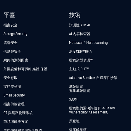
平臺
技術
檔案安全
預測性 Alin AI
Storage Security
AI 內容檢查器
雲端安全
Metascan™ Multiscanning
供應鏈安全
深度CDR™技術
網路偵測與回應
檔案類型偵測™
外圍設備和可拆卸 媒體 保護
主動式 DLP™
安全存取
Adaptive Sandbox 自適應性沙箱
零時差偵測
威脅情資
蒐集威脅情資
Email Security
SBOM
檔案傳輸管理
檔案型的漏洞評估 (File-Based
Vulnerability Assessment)
OT 與網路物理系統
原產地
跨領域解決方案
檔案解壓縮
單向傳輸閘道與安全閘道