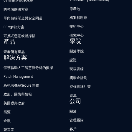
Vulnerability Assessment)
OT 與網路物理系統
原產地
跨領域解決方案
檔案解壓縮
單向傳輸閘道與安全閘道
技術中心
OEM解決方案
研究中心
可攜式惡意軟體掃描
學院
產品
關於學院
查看所有產品
解決方案
認證
保護驅動人工智慧與分析的數據
現場訓練
Patch Management
獎學金計劃
為執法機關Secure 證據
授權訓練計畫
政府、國防與情報
資源
公司
美國聯邦政府
關於
能源
管理團隊
金融
客戶
製造業