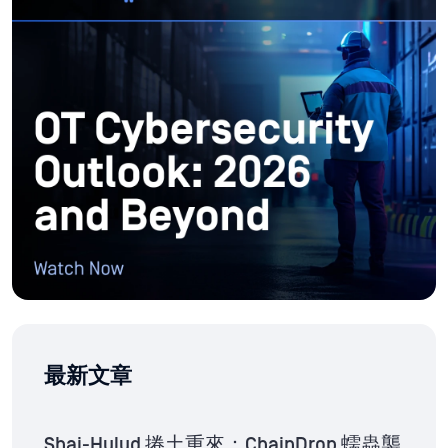
最新文章
Shai-Hulud 捲土重來：ChainDrop 蠕蟲襲