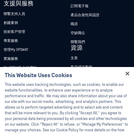
支援與服務
訂閱電子報
聯繫支持人員
產品合規性與認證
創建案例
職涯
技術客戶管理
空缺職位
專業服務
聯繫我們
資源
管理My OPSWAT
文章
實施服務
客戶成功案例
My OPSWAT 入口網站
This Website Uses Cookies
新聞稿
技術檔案
Hey there!
This website uses tracking technologies, such as cookies, to enable our
新聞報導
訓練
I'm Ozzy, your OPSWAT virtual assistant.
website functionalities, to enhance user experience or to analyze
活動
漏洞通報計畫
How can I help you secure what's critical
performance and traffic. We may also share information about your use of
合作夥伴
today?
our site with our social media, advertising, and analytics partners. This
網路研討會
allows us to perform targeted advertising and to select ads and content
認證
產品型錄
that will be more relevant to you. By clicking “Accept All,” you agree to
your personal data being processed by all cookies and other technologies
技術合作夥伴
白皮書
on our website. Click “Reject All” to refuse, or “Manage My Preferences” to
管道合作夥伴計劃
免費工具
manage your choices. See our Cookie Policy for more details on the how