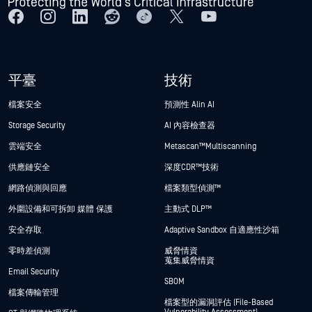
平臺
技術
檔案安全
預測性 Alin AI
Storage Security
AI 內容檢查器
雲端安全
Metascan™ Multiscanning
供應鏈安全
深度CDR™技術
網路偵測與回應
檔案類型偵測™
外圍設備和可拆卸 媒體 保護
主動式 DLP™
安全存取
Adaptive Sandbox 自適應性沙箱
零時差偵測
威脅情資
蒐集威脅情資
Email Security
SBOM
檔案傳輸管理
檔案型的漏洞評估 (File-Based