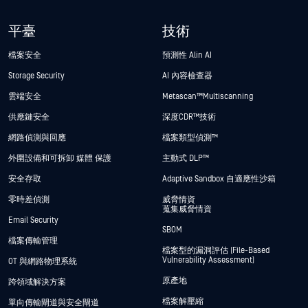
平臺
技術
檔案安全
預測性 Alin AI
Storage Security
AI 內容檢查器
雲端安全
Metascan™ Multiscanning
供應鏈安全
深度CDR™技術
網路偵測與回應
檔案類型偵測™
外圍設備和可拆卸 媒體 保護
主動式 DLP™
安全存取
Adaptive Sandbox 自適應性沙箱
零時差偵測
威脅情資
蒐集威脅情資
Email Security
SBOM
檔案傳輸管理
檔案型的漏洞評估 (File-Based
Vulnerability Assessment)
OT 與網路物理系統
原產地
跨領域解決方案
檔案解壓縮
單向傳輸閘道與安全閘道