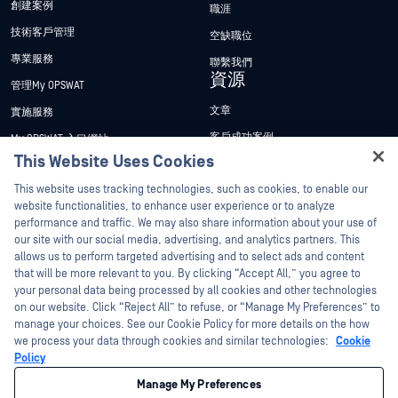
創建案例
職涯
技術客戶管理
空缺職位
專業服務
聯繫我們
資源
管理My OPSWAT
文章
實施服務
客戶成功案例
My OPSWAT 入口網站
This Website Uses Cookies
新聞稿
技術檔案
Hey there!
This website uses tracking technologies, such as cookies, to enable our
新聞報導
訓練
I'm Ozzy, your OPSWAT virtual assistant.
website functionalities, to enhance user experience or to analyze
活動
漏洞通報計畫
How can I help you secure what's critical
performance and traffic. We may also share information about your use of
合作夥伴
today?
our site with our social media, advertising, and analytics partners. This
網路研討會
allows us to perform targeted advertising and to select ads and content
認證
產品型錄
that will be more relevant to you. By clicking “Accept All,” you agree to
your personal data being processed by all cookies and other technologies
技術合作夥伴
白皮書
on our website. Click “Reject All” to refuse, or “Manage My Preferences” to
管道合作夥伴計劃
免費工具
manage your choices. See our Cookie Policy for more details on the how
we process your data through cookies and similar technologies:
Cookie
Policy
©2026OPSWAT . 保留所有權利。OPSWAT、MetaDefender、Metascan、
MetaAccess、OPSWAT 、Trust no File. Trust No Device.、OPSWAT 、Protecting the
Manage My Preferences
World's Critical Infrastructure、Deep CDR™ Technology、InQuest、InQuest標誌、