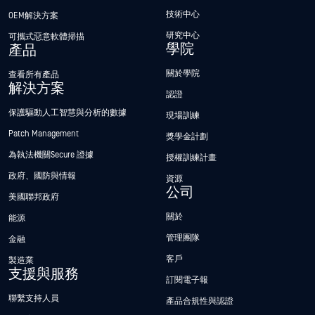
技術中心
OEM解決方案
研究中心
可攜式惡意軟體掃描
學院
產品
關於學院
查看所有產品
解決方案
認證
保護驅動人工智慧與分析的數據
現場訓練
Patch Management
獎學金計劃
為執法機關Secure 證據
授權訓練計畫
政府、國防與情報
資源
公司
美國聯邦政府
關於
能源
管理團隊
金融
客戶
製造業
支援與服務
訂閱電子報
聯繫支持人員
產品合規性與認證