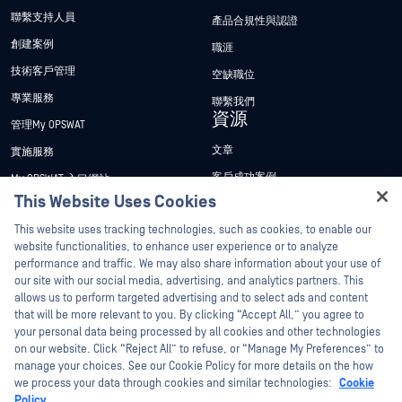
聯繫支持人員
產品合規性與認證
創建案例
職涯
技術客戶管理
空缺職位
專業服務
聯繫我們
資源
管理My OPSWAT
文章
實施服務
客戶成功案例
My OPSWAT 入口網站
This Website Uses Cookies
新聞稿
技術檔案
Hey there!
This website uses tracking technologies, such as cookies, to enable our
新聞報導
訓練
I'm Ozzy, your OPSWAT virtual assistant.
website functionalities, to enhance user experience or to analyze
活動
漏洞通報計畫
How can I help you secure what's critical
performance and traffic. We may also share information about your use of
合作夥伴
today?
our site with our social media, advertising, and analytics partners. This
網路研討會
allows us to perform targeted advertising and to select ads and content
認證
產品型錄
that will be more relevant to you. By clicking “Accept All,” you agree to
your personal data being processed by all cookies and other technologies
技術合作夥伴
白皮書
on our website. Click “Reject All” to refuse, or “Manage My Preferences” to
管道合作夥伴計劃
manage your choices. See our Cookie Policy for more details on the how
免費工具
we process your data through cookies and similar technologies:
Cookie
Policy