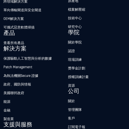
原產地
跨領域解決方案
檔案解壓縮
單向傳輸閘道與安全閘道
技術中心
OEM解決方案
研究中心
可攜式惡意軟體掃描
學院
產品
關於學院
查看所有產品
解決方案
認證
保護驅動人工智慧與分析的數據
現場訓練
Patch Management
獎學金計劃
為執法機關Secure 證據
授權訓練計畫
政府、國防與情報
資源
公司
美國聯邦政府
關於
能源
管理團隊
金融
客戶
製造業
支援與服務
訂閱電子報