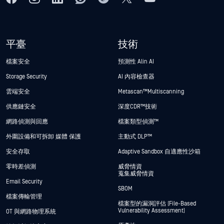
平臺
技術
檔案安全
預測性 Alin AI
Storage Security
AI 內容檢查器
雲端安全
Metascan™ Multiscanning
供應鏈安全
深度CDR™技術
網路偵測與回應
檔案類型偵測™
外圍設備和可拆卸 媒體 保護
主動式 DLP™
安全存取
Adaptive Sandbox 自適應性沙箱
零時差偵測
威脅情資
蒐集威脅情資
Email Security
SBOM
檔案傳輸管理
檔案型的漏洞評估 (File-Based
Vulnerability Assessment)
OT 與網路物理系統