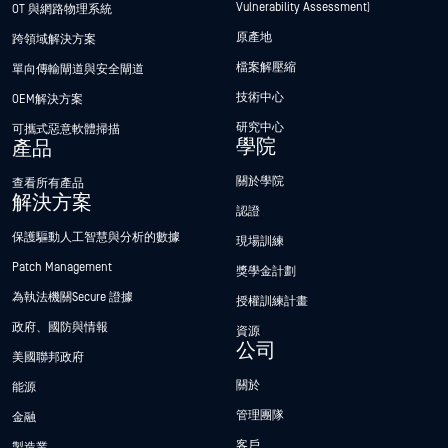
Vulnerability Assessment)
OT 與網路物理系統
原產地
跨領域解決方案
檔案解壓縮
單向傳輸閘道與安全閘道
技術中心
OEM解決方案
研究中心
可攜式惡意軟體掃描
學院
產品
關於學院
查看所有產品
解決方案
認證
保護驅動人工智慧與分析的數據
現場訓練
Patch Management
獎學金計劃
為執法機關Secure 證據
授權訓練計畫
政府、國防與情報
資源
公司
美國聯邦政府
關於
能源
管理團隊
金融
客戶
製造業