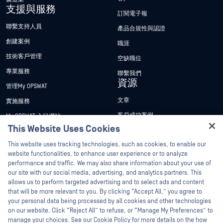
支援與服務
訂閱電子報
聯繫支持人員
產品合規性與認證
創建案例
職涯
技術客戶管理
空缺職位
專業服務
聯繫我們
資源
管理My OPSWAT
文章
實施服務
客戶成功案例
My OPSWAT 入口網站
This Website Uses Cookies
新聞稿
技術檔案
This website uses tracking technologies, such as cookies, to enable our
新聞報導
訓練
website functionalities, to enhance user experience or to analyze
活動
漏洞通報計畫
performance and traffic. We may also share information about your use of
合作夥伴
our site with our social media, advertising, and analytics partners. This
網路研討會
allows us to perform targeted advertising and to select ads and content
認證
產品型錄
that will be more relevant to you. By clicking “Accept All,” you agree to
your personal data being processed by all cookies and other technologies
技術合作夥伴
白皮書
on our website. Click “Reject All” to refuse, or “Manage My Preferences” to
管道合作夥伴計劃
manage your choices. See our Cookie Policy for more details on the how
免費工具