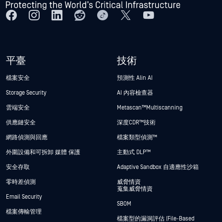
平臺
技術
檔案安全
預測性 Alin AI
Storage Security
AI 內容檢查器
雲端安全
Metascan™ Multiscanning
供應鏈安全
深度CDR™技術
網路偵測與回應
檔案類型偵測™
外圍設備和可拆卸 媒體 保護
主動式 DLP™
安全存取
Adaptive Sandbox 自適應性沙箱
零時差偵測
威脅情資
蒐集威脅情資
Email Security
SBOM
檔案傳輸管理
檔案型的漏洞評估 (File-Based