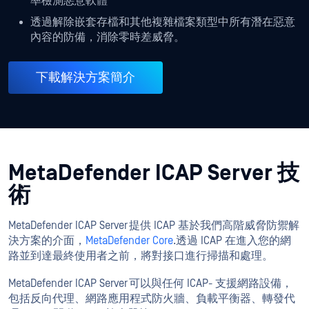
率檢測惡意軟體
透過解除嵌套存檔和其他複雜檔案類型中所有潛在惡意
內容的防備，消除零時差威脅。
下載解決方案簡介
MetaDefender ICAP Server 技
術
MetaDefender ICAP Server 提供 ICAP 基於我們高階威脅防禦解
決方案的介面，
MetaDefender Core
.透過 ICAP 在進入您的網
路並到達最終使用者之前，將對接口進行掃描和處理。
MetaDefender ICAP Server 可以與任何 ICAP- 支援網路設備，
包括反向代理、網路應用程式防火牆、負載平衡器、轉發代