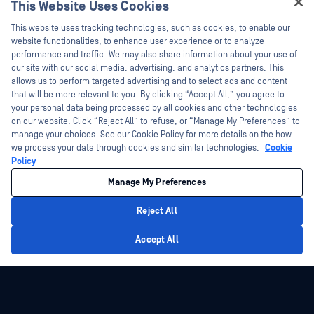
This Website Uses Cookies
新聞稿
技術檔案
Hey there!
This website uses tracking technologies, such as cookies, to enable our
新聞報導
訓練
I'm Ozzy, your OPSWAT virtual assistant.
website functionalities, to enhance user experience or to analyze
活動
漏洞通報計畫
How can I help you secure what's critical
performance and traffic. We may also share information about your use of
合作夥伴
today?
our site with our social media, advertising, and analytics partners. This
網路研討會
allows us to perform targeted advertising and to select ads and content
認證
產品型錄
that will be more relevant to you. By clicking “Accept All,” you agree to
your personal data being processed by all cookies and other technologies
技術合作夥伴
白皮書
on our website. Click “Reject All” to refuse, or “Manage My Preferences” to
管道合作夥伴計劃
免費工具
manage your choices. See our Cookie Policy for more details on the how
we process your data through cookies and similar technologies:
Cookie
Policy
©2026OPSWAT . 保留所有權利。OPSWAT、MetaDefender、Metascan、
MetaAccess、OPSWAT 、Trust no File. Trust No Device.、OPSWAT 、Protecting the
Manage My Preferences
World's Critical Infrastructure、Deep CDR™ Technology、InQuest、InQuest標誌、
DFI、RetroHunt、Deep File Inspection 及 Join the Hunt 均為OPSWAT 之商標。第三
方商標均為其各自所有者之財產。
Reject All
法律聲明
隱私權政策
管理 Cookie 偏好
您的加州隱私權選擇
Privacy Policy
Accept All