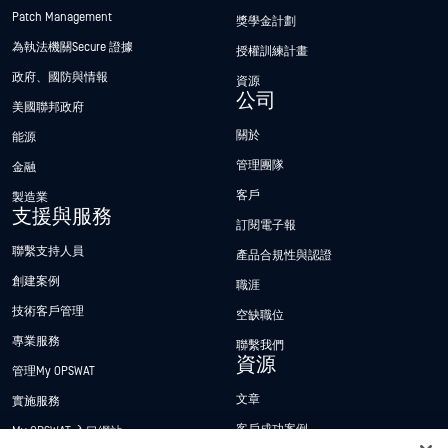
Patch Management
獎學金計劃
為執法機關Secure 證據
授權訓練計畫
政府、國防與情報
資源
公司
美國聯邦政府
關於
能源
管理團隊
金融
客戶
製造業
支援與服務
訂閱電子報
聯繫支持人員
產品合規性與認證
創建案例
職涯
技術客戶管理
空缺職位
專業服務
聯繫我們
資源
管理My OPSWAT
文章
實施服務
客戶成功案例
My OPSWAT 入口網站