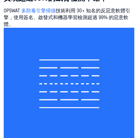
OPSWAT
多防毒引擎掃描
技術利用 30+ 知名的反惡意軟體引
擎，使用簽名、啟發式和機器學習檢測超過 99% 的惡意軟
體。