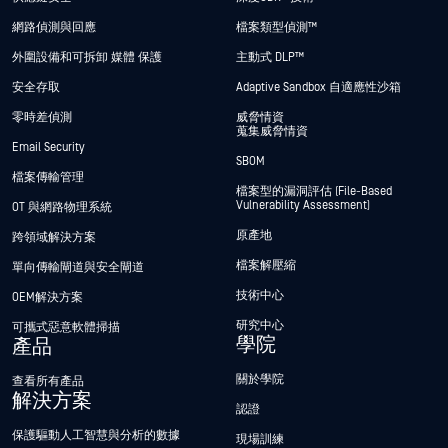
網路偵測與回應
檔案類型偵測™
外圍設備和可拆卸 媒體 保護
主動式 DLP™
安全存取
Adaptive Sandbox 自適應性沙箱
零時差偵測
威脅情資
蒐集威脅情資
Email Security
SBOM
檔案傳輸管理
檔案型的漏洞評估 (File-Based
Vulnerability Assessment)
OT 與網路物理系統
原產地
跨領域解決方案
檔案解壓縮
單向傳輸閘道與安全閘道
技術中心
OEM解決方案
研究中心
可攜式惡意軟體掃描
學院
產品
關於學院
查看所有產品
解決方案
認證
保護驅動人工智慧與分析的數據
現場訓練