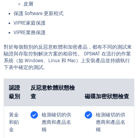
皮層
保護 Software 更新程式
VIPRE家庭保護
VIPRE業務保護
對於每個類別的反惡意軟體和加密產品，都有不同的測試來
驗證與存取控制解決方案的相容性。 OPSWAT 在流行的作業
系統（如 Windows、Linux 和 Mac）上安裝產品並持續執行
下表中確定的測試。
認證
反惡意軟體狀態檢
級別
查
磁碟加密狀態檢查
黃金
檢測確切的供
檢測確切的供
和鉑
應商和產品名
應商和產品名
金
稱
稱