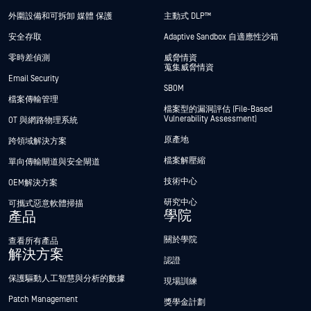
外圍設備和可拆卸 媒體 保護
主動式 DLP™
安全存取
Adaptive Sandbox 自適應性沙箱
零時差偵測
威脅情資
蒐集威脅情資
Email Security
SBOM
檔案傳輸管理
檔案型的漏洞評估 (File-Based
Vulnerability Assessment)
OT 與網路物理系統
原產地
跨領域解決方案
檔案解壓縮
單向傳輸閘道與安全閘道
技術中心
OEM解決方案
研究中心
可攜式惡意軟體掃描
學院
產品
關於學院
查看所有產品
解決方案
認證
保護驅動人工智慧與分析的數據
現場訓練
Patch Management
獎學金計劃