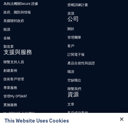
為執法機關Secure 證據
授權訓練計畫
政府、國防與情報
資源
公司
美國聯邦政府
關於
能源
管理團隊
金融
客戶
製造業
支援與服務
訂閱電子報
聯繫支持人員
產品合規性與認證
創建案例
職涯
技術客戶管理
空缺職位
專業服務
聯繫我們
資源
管理My OPSWAT
文章
實施服務
客戶成功案例
My OPSWAT 入口網站
This Website Uses Cookies
新聞稿
技術檔案
Hey there!