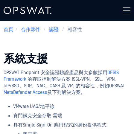
首頁
/
合作夥伴
/
認證
/
相容性
系統支援
OPSWAT Endpoint 安全認證驗證產品與大多數採用
OESIS
Framework
的存取控制解決方案 (SSL-VPN、SSL、VPN、
IdP/SSO、SDP、NAC、CASB 及 VM) 的相容性，例如OPSWAT
MetaDefender Access
及下列解決方案。
VMware UAG/地平線
賽門鐵克安全存取 雲端
具有Single Sign-On 應用程式的身份提供程式