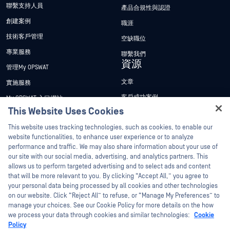
聯繫支持人員
產品合規性與認證
創建案例
職涯
技術客戶管理
空缺職位
專業服務
聯繫我們
資源
管理My OPSWAT
文章
實施服務
客戶成功案例
My OPSWAT 入口網站
This Website Uses Cookies
新聞稿
技術檔案
Hey there!
This website uses tracking technologies, such as cookies, to enable our
新聞報導
訓練
I'm Ozzy, your OPSWAT virtual assistant.
website functionalities, to enhance user experience or to analyze
活動
漏洞通報計畫
How can I help you secure what's critical
performance and traffic. We may also share information about your use of
合作夥伴
today?
our site with our social media, advertising, and analytics partners. This
網路研討會
allows us to perform targeted advertising and to select ads and content
認證
產品型錄
that will be more relevant to you. By clicking “Accept All,” you agree to
your personal data being processed by all cookies and other technologies
技術合作夥伴
白皮書
on our website. Click “Reject All” to refuse, or “Manage My Preferences” to
管道合作夥伴計劃
manage your choices. See our Cookie Policy for more details on the how
免費工具
we process your data through cookies and similar technologies:
Cookie
Policy