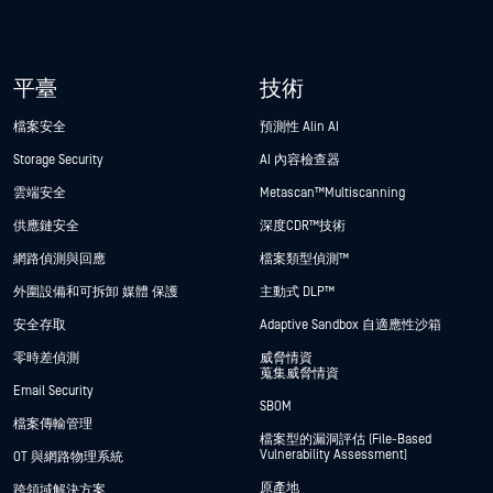
平臺
技術
檔案安全
預測性 Alin AI
Storage Security
AI 內容檢查器
雲端安全
Metascan™ Multiscanning
供應鏈安全
深度CDR™技術
網路偵測與回應
檔案類型偵測™
外圍設備和可拆卸 媒體 保護
主動式 DLP™
安全存取
Adaptive Sandbox 自適應性沙箱
零時差偵測
威脅情資
蒐集威脅情資
Email Security
SBOM
檔案傳輸管理
檔案型的漏洞評估 (File-Based
Vulnerability Assessment)
OT 與網路物理系統
原產地
跨領域解決方案