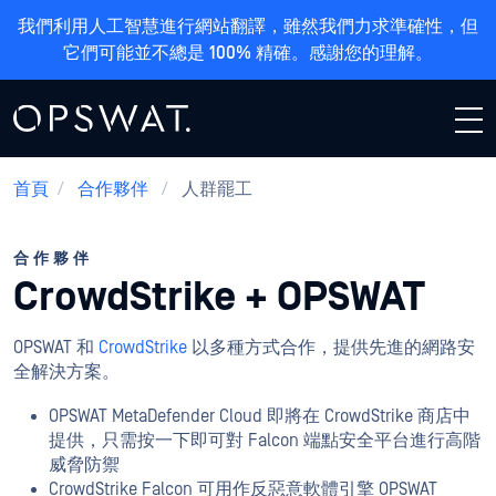
我們利用人工智慧進行網站翻譯，雖然我們力求準確性，但
它們可能並不總是 100% 精確。感謝您的理解。
首頁
/
合作夥伴
/
人群罷工
合作夥伴
CrowdStrike + OPSWAT
OPSWAT 和
CrowdStrike
以多種方式合作，提供先進的網路安
全解決方案。
OPSWAT MetaDefender Cloud 即將在 CrowdStrike 商店中
提供，只需按一下即可對 Falcon 端點安全平台進行高階
威脅防禦
CrowdStrike Falcon 可用作反惡意軟體引擎 OPSWAT