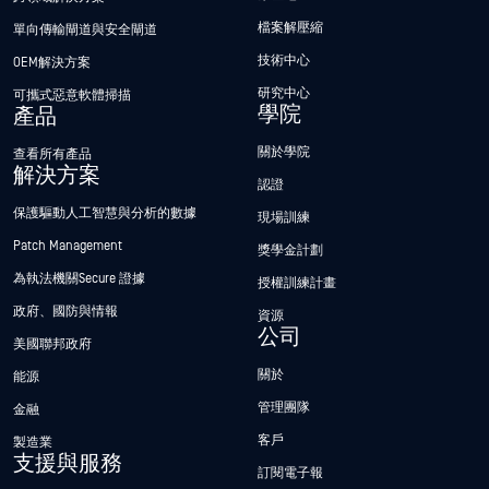
檔案解壓縮
單向傳輸閘道與安全閘道
技術中心
OEM解決方案
研究中心
可攜式惡意軟體掃描
學院
產品
關於學院
查看所有產品
解決方案
認證
保護驅動人工智慧與分析的數據
現場訓練
Patch Management
獎學金計劃
為執法機關Secure 證據
授權訓練計畫
政府、國防與情報
資源
公司
美國聯邦政府
關於
能源
管理團隊
金融
客戶
製造業
支援與服務
訂閱電子報