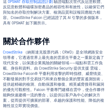
這
OPSWAT 存取控制認證計劃
驗證端點次世代反惡意軟體、
反惡意軟體和磁碟加密產品的相容性和有效性，以確保它們
與知名的存取控制解決方案、檢測品質和誤報回應能力相
容。CrowdStrike Falcon 已經認證了其 AI 引擎的多個版本，
具有 OPSWAT 如下圖所示。
關於合作夥伴
CrowdStrike
（納斯達克股票代碼：CRWD）是全球網路安全
領導者，它透過世界上最先進的雲原生平臺之一重新定義了
現代安全，以保護企業風險的關鍵領域——端點和雲工作負
載、身份和資料。由 CrowdStrike Security 提供支援 雲端，
CrowdStrike Falcon® 平臺利用攻擊的即時指標、威脅情資、
不斷發展的對手交易技巧和來自整個企業的豐富遙測技術，
提供超精確的檢測、自動保護和修復、精英威脅搜尋和漏洞
的優先可觀察性。Falcon 平臺專門建構在雲中，使合作夥伴
能夠快速建構一流的整合，以提供以客戶為中心的解決方
案，從而提供可擴展的部署、卓越的保護和性能、降低的複
雜性並立即實現價值。