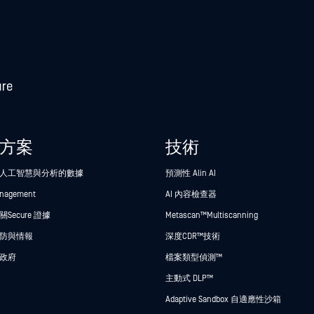
方案
技術
人工智慧與分析的數據
預測性 Alin AI
anagement
AI 內容檢查器
Secure 證據
Metascan™ Multiscanning
防與情報
深度CDR™技術
政府
檔案類型偵測™
主動式 DLP™
Adaptive Sandbox 自適應性沙箱