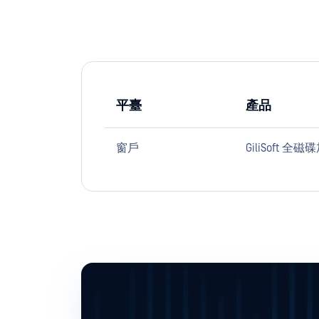
平臺
產品
窗戶
GiliSoft 全磁