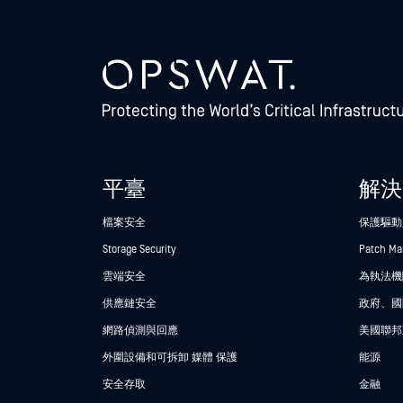
平臺
解決
檔案安全
保護驅動
Storage Security
Patch M
雲端安全
為執法機關
供應鏈安全
政府、國
網路偵測與回應
美國聯邦
外圍設備和可拆卸 媒體 保護
能源
安全存取
金融