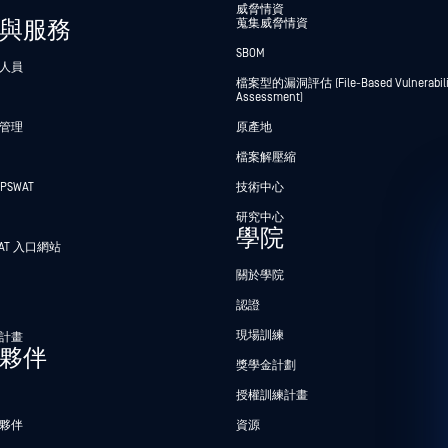
威脅情資
與服務
蒐集威脅情資
SBOM
人員
檔案型的漏洞評估 (File-Based Vulnerabili
Assessment)
管理
原產地
檔案解壓縮
PSWAT
技術中心
研究中心
學院
WAT 入口網站
關於學院
認證
現場訓練
計畫
夥伴
獎學金計劃
授權訓練計畫
夥伴
資源