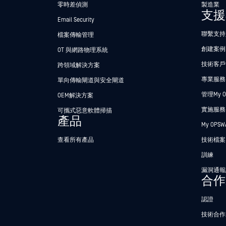
零時差偵測
製造業
支援
Email Security
聯繫支持
檔案傳輸管理
創建案例
OT 與網路物理系統
技術客戶
跨領域解決方案
專業服務
單向傳輸閘道與安全閘道
管理My O
OEM解決方案
實施服務
可攜式惡意軟體掃描
產品
My OPS
查看所有產品
技術檔案
訓練
漏洞通報
合作
認證
技術合作