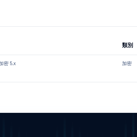
類別
碟加密 5.x
加密