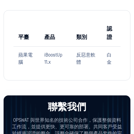
認
平臺
產品
類別
證
蘋果電
iBoostUp
反惡意軟
白
腦
11.x
體
金
聯繫我們
OPSWAT 與世界知名的技術公司合作，保護整個資料
工作流，並提供更快、更可靠的部署。共同客戶受益
於經過認證的整合，該整合確保了整個產品套件的完