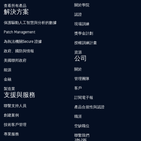
關於學院
查看所有產品
解決方案
認證
保護驅動人工智慧與分析的數據
現場訓練
Patch Management
獎學金計劃
為執法機關Secure 證據
授權訓練計畫
政府、國防與情報
資源
公司
美國聯邦政府
關於
能源
管理團隊
金融
客戶
製造業
支援與服務
訂閱電子報
聯繫支持人員
產品合規性與認證
創建案例
職涯
技術客戶管理
空缺職位
專業服務
聯繫我們