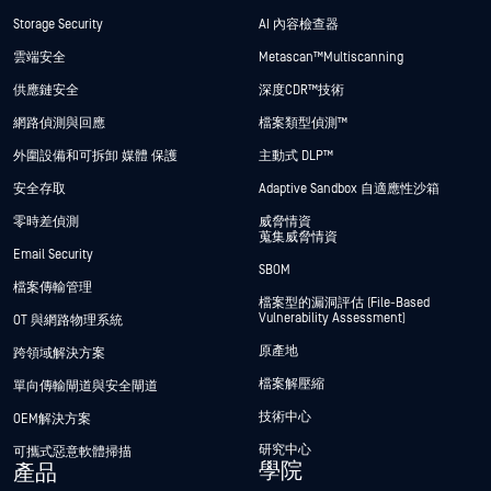
Storage Security
AI 內容檢查器
雲端安全
Metascan™ Multiscanning
供應鏈安全
深度CDR™技術
網路偵測與回應
檔案類型偵測™
外圍設備和可拆卸 媒體 保護
主動式 DLP™
安全存取
Adaptive Sandbox 自適應性沙箱
零時差偵測
威脅情資
蒐集威脅情資
Email Security
SBOM
檔案傳輸管理
檔案型的漏洞評估 (File-Based
Vulnerability Assessment)
OT 與網路物理系統
原產地
跨領域解決方案
檔案解壓縮
單向傳輸閘道與安全閘道
技術中心
OEM解決方案
研究中心
可攜式惡意軟體掃描
學院
產品