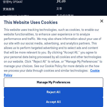
資源
管理My OPSWAT
文章
實施服務
客戶成功案例
My OPSWAT 入口網站
This Website Uses Cookies
新聞稿
技術檔案
Hey there!
This website uses tracking technologies, such as cookies, to enable our
新聞報導
訓練
I'm Ozzy, your OPSWAT virtual assistant.
website functionalities, to enhance user experience or to analyze
活動
漏洞通報計畫
How can I help you secure what's critical
performance and traffic. We may also share information about your use of
合作夥伴
today?
our site with our social media, advertising, and analytics partners. This
網路研討會
allows us to perform targeted advertising and to select ads and content
認證
產品型錄
that will be more relevant to you. By clicking “Accept All,” you agree to
your personal data being processed by all cookies and other technologies
技術合作夥伴
白皮書
on our website. Click “Reject All” to refuse, or “Manage My Preferences” to
管道合作夥伴計劃
manage your choices. See our Cookie Policy for more details on the how
免費工具
we process your data through cookies and similar technologies:
Cookie
Policy
©2026OPSWAT . 保留所有權利。OPSWAT、MetaDefender、Metascan、
MetaAccess、OPSWAT 、Trust no File. Trust No Device.、OPSWAT 、Protecting the
Manage My Preferences
World's Critical Infrastructure、Deep CDR™ Technology、InQuest、InQuest標誌、
DFI、RetroHunt、Deep File Inspection 及 Join the Hunt 均為OPSWAT 之商標。第三
方商標均為其各自所有者之財產。
Reject All
法律聲明
隱私權政策
管理 Cookie 偏好
您的加州隱私權選擇
Privacy Policy
Accept All