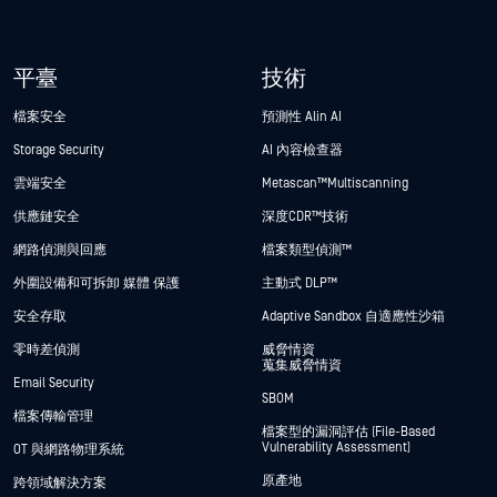
平臺
技術
檔案安全
預測性 Alin AI
Storage Security
AI 內容檢查器
雲端安全
Metascan™ Multiscanning
供應鏈安全
深度CDR™技術
網路偵測與回應
檔案類型偵測™
外圍設備和可拆卸 媒體 保護
主動式 DLP™
安全存取
Adaptive Sandbox 自適應性沙箱
零時差偵測
威脅情資
蒐集威脅情資
Email Security
SBOM
檔案傳輸管理
檔案型的漏洞評估 (File-Based
Vulnerability Assessment)
OT 與網路物理系統
原產地
跨領域解決方案