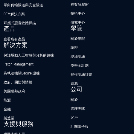
檔案解壓縮
單向傳輸閘道與安全閘道
技術中心
OEM解決方案
研究中心
可攜式惡意軟體掃描
學院
產品
關於學院
查看所有產品
解決方案
認證
保護驅動人工智慧與分析的數據
現場訓練
Patch Management
獎學金計劃
為執法機關Secure 證據
授權訓練計畫
政府、國防與情報
資源
公司
美國聯邦政府
關於
能源
管理團隊
金融
客戶
製造業
支援與服務
訂閱電子報