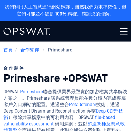
我們利用人工智慧進行網站翻譯，雖然我們力求準確性，但
它們可能並不總是 100% 精確。感謝您的理解。
首頁
/
合作夥伴
/
Primeshare
合作夥伴
Primeshare +OPSWAT
OPSWAT
Primeshare
聯合提供業界最堅實的加密檔案共享解決
方案之一。Primeshare 讓系統管理員能在數分鐘內完成專屬
客戶入口網站的配置。透過整合
MetaDefender
技術，透過
Deep Content Disarm and Reconstruction 亦稱
Deep CDR™技
術
）移除共享檔案中的可利用內容；OPSWAT
file-based
vulnerability assessment
偵測漏洞；並以
超過35種反惡意軟
體引擎
全面掃描所有檔案。此聯合解決方案能防止資料外