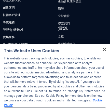
聯繫支持人員
產品合規性與認證
創建案例
職涯
技術客戶管理
空缺職位
專業服務
聯繫我們
資源
管理My OPSWAT
文章
實施服務
客戶成功案例
My OPSWAT 入口網站
This Website Uses Cookies
新聞稿
技術檔案
Hey there!
This website uses tracking technologies, such as cookies, to enable our
新聞報導
訓練
I'm Ozzy, your OPSWAT virtual assistant.
website functionalities, to enhance user experience or to analyze
活動
漏洞通報計畫
How can I help you secure what's critical
performance and traffic. We may also share information about your use of
合作夥伴
today?
our site with our social media, advertising, and analytics partners. This
網路研討會
allows us to perform targeted advertising and to select ads and content
認證
產品型錄
that will be more relevant to you. By clicking “Accept All,” you agree to
your personal data being processed by all cookies and other technologies
技術合作夥伴
白皮書
on our website. Click “Reject All” to refuse, or “Manage My Preferences” to
管道合作夥伴計劃
免費工具
manage your choices. See our Cookie Policy for more details on the how
we process your data through cookies and similar technologies:
Cookie
Policy
©2026OPSWAT . 保留所有權利。OPSWAT、MetaDefender、Metascan、