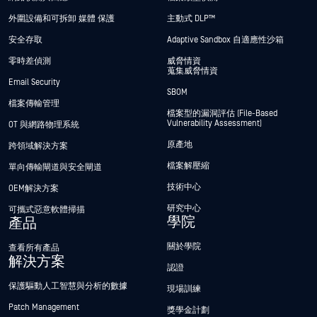
外圍設備和可拆卸 媒體 保護
主動式 DLP™
安全存取
Adaptive Sandbox 自適應性沙箱
零時差偵測
威脅情資
蒐集威脅情資
Email Security
SBOM
檔案傳輸管理
檔案型的漏洞評估 (File-Based
Vulnerability Assessment)
OT 與網路物理系統
原產地
跨領域解決方案
檔案解壓縮
單向傳輸閘道與安全閘道
技術中心
OEM解決方案
研究中心
可攜式惡意軟體掃描
學院
產品
關於學院
查看所有產品
解決方案
認證
保護驅動人工智慧與分析的數據
現場訓練
Patch Management
獎學金計劃