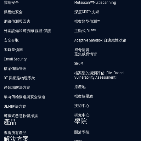
雲端安全
Metascan™ Multiscanning
供應鏈安全
深度CDR™技術
網路偵測與回應
檔案類型偵測™
外圍設備和可拆卸 媒體 保護
主動式 DLP™
安全存取
Adaptive Sandbox 自適應性沙箱
零時差偵測
威脅情資
蒐集威脅情資
Email Security
SBOM
檔案傳輸管理
檔案型的漏洞評估 (File-Based
Vulnerability Assessment)
OT 與網路物理系統
原產地
跨領域解決方案
檔案解壓縮
單向傳輸閘道與安全閘道
技術中心
OEM解決方案
研究中心
可攜式惡意軟體掃描
學院
產品
關於學院
查看所有產品
解決方案