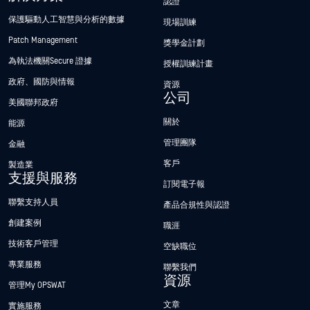
認證
保護驅動人工智慧與分析的數據
現場訓練
Patch Management
獎學金計劃
為執法機關Secure 證據
授權訓練計畫
政府、國防與情報
資源
公司
美國聯邦政府
關於
能源
管理團隊
金融
客戶
製造業
支援與服務
訂閱電子報
聯繫支持人員
產品合規性與認證
創建案例
職涯
技術客戶管理
空缺職位
專業服務
聯繫我們
資源
管理My OPSWAT
文章
實施服務