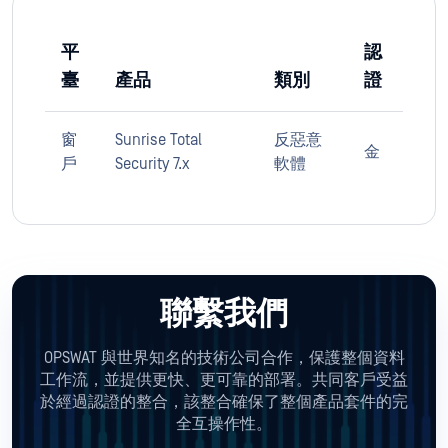
平
認
臺
產品
類別
證
窗
Sunrise Total
反惡意
金
戶
Security 7.x
軟體
聯繫我們
OPSWAT 與世界知名的技術公司合作，保護整個資料
工作流，並提供更快、更可靠的部署。共同客戶受益
於經過認證的整合，該整合確保了整個產品套件的完
全互操作性。