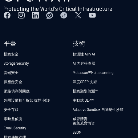
平臺
技術
檔案安全
預測性 Alin AI
Storage Security
AI 內容檢查器
雲端安全
Metascan™ Multiscanning
供應鏈安全
深度CDR™技術
網路偵測與回應
檔案類型偵測™
外圍設備和可拆卸 媒體 保護
主動式 DLP™
安全存取
Adaptive Sandbox 自適應性沙箱
零時差偵測
威脅情資
蒐集威脅情資
Email Security
SBOM
檔案傳輸管理