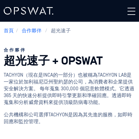
首頁
/
合作夥伴
/
超光速子
合作夥伴
超光速子 + OPSWAT
TACHYON（
現在是
INCA
的一部分
）
也被稱為TACHYON LAB是
一家位於加利福尼亞州聖約瑟的公司，為消費者和企業提供
安全解決方案。
每年蒐集 300,000 個惡意軟體模式。它透過
365 天的快速分析提供即時引擎更新和準確回應。透過即時
蒐集和分析威脅資料來提供頂級防病毒功能。
公共機構和公司選擇TACHYON是因為其先進的服務，如即時
回應和監控管理。