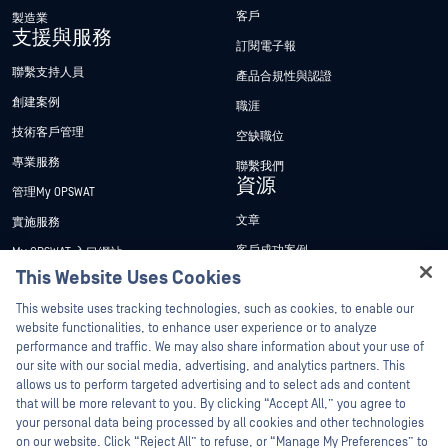
客戶
製造業
支援與服務
訂閱電子報
聯繫支持人員
產品合規性與認證
創建案例
職涯
技術客戶管理
空缺職位
專業服務
聯繫我們
資源
管理My OPSWAT
文章
實施服務
客戶成功案例
My OPSWAT 入口網站
This Website Uses Cookies
新聞稿
技術檔案
Hey there!
This website uses tracking technologies, such as cookies, to enable our
新聞報導
訓練
I'm Ozzy, your OPSWAT virtual assistant.
website functionalities, to enhance user experience or to analyze
活動
漏洞通報計畫
How can I help you secure what's critical
performance and traffic. We may also share information about your use of
合作夥伴
today?
our site with our social media, advertising, and analytics partners. This
網路研討會
allows us to perform targeted advertising and to select ads and content
認證
產品型錄
that will be more relevant to you. By clicking “Accept All,” you agree to
your personal data being processed by all cookies and other technologies
技術合作夥伴
白皮書
on our website. Click “Reject All” to refuse, or “Manage My Preferences” to