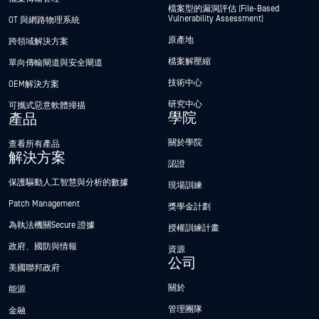
檔案型的漏洞評估 (File-Based
Vulnerability Assessment)
OT 與網路物理系統
原產地
跨領域解決方案
檔案解壓縮
單向傳輸閘道與安全閘道
技術中心
OEM解決方案
研究中心
可攜式惡意軟體掃描
學院
產品
關於學院
查看所有產品
解決方案
認證
保護驅動人工智慧與分析的數據
現場訓練
Patch Management
獎學金計劃
為執法機關Secure 證據
授權訓練計畫
政府、國防與情報
資源
公司
美國聯邦政府
關於
能源
管理團隊
金融