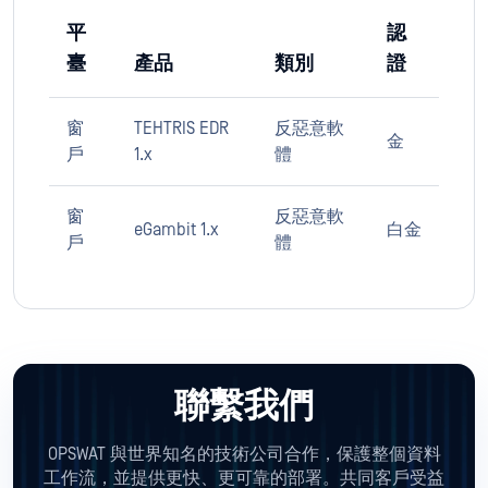
平
認
臺
產品
類別
證
窗
TEHTRIS EDR
反惡意軟
金
戶
1.x
體
窗
反惡意軟
eGambit 1.x
白金
戶
體
聯繫我們
OPSWAT 與世界知名的技術公司合作，保護整個資料
工作流，並提供更快、更可靠的部署。共同客戶受益