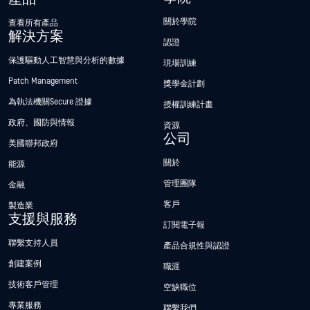
關於學院
查看所有產品
解決方案
認證
保護驅動人工智慧與分析的數據
現場訓練
Patch Management
獎學金計劃
為執法機關Secure 證據
授權訓練計畫
政府、國防與情報
資源
公司
美國聯邦政府
關於
能源
管理團隊
金融
客戶
製造業
支援與服務
訂閱電子報
聯繫支持人員
產品合規性與認證
創建案例
職涯
技術客戶管理
空缺職位
專業服務
聯繫我們