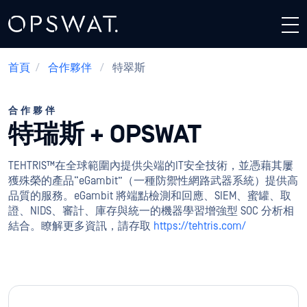
首頁
/
合作夥伴
/
特翠斯
合作夥伴
特瑞斯 + OPSWAT
TEHTRIS™在全球範圍內提供尖端的IT安全技術，並憑藉其屢
獲殊榮的產品“eGambit”（一種防禦性網路武器系統）提供高
品質的服務。eGambit 將端點檢測和回應、SIEM、蜜罐、取
證、NIDS、審計、庫存與統一的機器學習增強型 SOC 分析相
結合。瞭解更多資訊，請存取
https://tehtris.com/