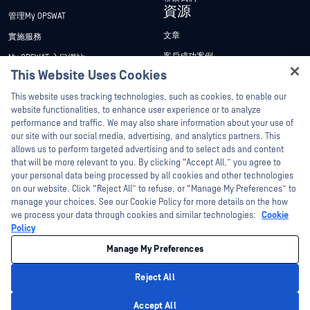
資源
管理My OPSWAT
文章
實施服務
客戶成功案例
My OPSWAT 入口網站
This Website Uses Cookies
新聞稿
技術檔案
Hey there!
This website uses tracking technologies, such as cookies, to enable our
新聞報導
訓練
I'm Ozzy, your OPSWAT virtual assistant.
website functionalities, to enhance user experience or to analyze
活動
漏洞通報計畫
How can I help you secure what's critical
performance and traffic. We may also share information about your use of
合作夥伴
today?
our site with our social media, advertising, and analytics partners. This
網路研討會
allows us to perform targeted advertising and to select ads and content
認證
產品型錄
that will be more relevant to you. By clicking “Accept All,” you agree to
your personal data being processed by all cookies and other technologies
技術合作夥伴
白皮書
on our website. Click “Reject All” to refuse, or “Manage My Preferences” to
管道合作夥伴計劃
manage your choices. See our Cookie Policy for more details on the how
免費工具
we process your data through cookies and similar technologies:
Cookie
Policy
©2026OPSWAT . 保留所有權利。OPSWAT、MetaDefender、Metascan、
MetaAccess、OPSWAT 、Trust no File. Trust No Device.、OPSWAT 、Protecting the
Manage My Preferences
World's Critical Infrastructure、Deep CDR™ Technology、InQuest、InQuest標誌、
DFI、RetroHunt、Deep File Inspection 及 Join the Hunt 均為OPSWAT 之商標。第三
方商標均為其各自所有者之財產。
Reject All
法律聲明
隱私權政策
管理 Cookie 偏好
您的加州隱私權選擇
Privacy Policy
Accept All