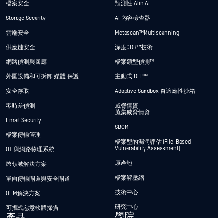
檔案安全
預測性 Alin AI
Storage Security
AI 內容檢查器
雲端安全
Metascan™ Multiscanning
供應鏈安全
深度CDR™技術
網路偵測與回應
檔案類型偵測™
外圍設備和可拆卸 媒體 保護
主動式 DLP™
安全存取
Adaptive Sandbox 自適應性沙箱
零時差偵測
威脅情資
蒐集威脅情資
Email Security
SBOM
檔案傳輸管理
檔案型的漏洞評估 (File-Based
Vulnerability Assessment)
OT 與網路物理系統
原產地
跨領域解決方案
檔案解壓縮
單向傳輸閘道與安全閘道
技術中心
OEM解決方案
研究中心
可攜式惡意軟體掃描
學院
產品