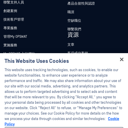
聯繫支持人員
產品合規性與認證
創建案例
職涯
技術客戶管理
空缺職位
專業服務
聯繫我們
資源
管理My OPSWAT
文章
實施服務
客戶成功案例
My OPSWAT 入口網站
This Website Uses Cookies
新聞稿
技術檔案
Hey there!
This website uses tracking technologies, such as cookies, to enable our
新聞報導
訓練
I'm Ozzy, your OPSWAT virtual assistant.
website functionalities, to enhance user experience or to analyze
活動
漏洞通報計畫
How can I help you secure what's critical
performance and traffic. We may also share information about your use of
合作夥伴
today?
our site with our social media, advertising, and analytics partners. This
網路研討會
allows us to perform targeted advertising and to select ads and content
認證
產品型錄
that will be more relevant to you. By clicking “Accept All,” you agree to
your personal data being processed by all cookies and other technologies
技術合作夥伴
白皮書
on our website. Click “Reject All” to refuse, or “Manage My Preferences” to
管道合作夥伴計劃
manage your choices. See our Cookie Policy for more details on the how
免費工具
we process your data through cookies and similar technologies:
Cookie
Policy
©2026OPSWAT . 保留所有權利。OPSWAT、MetaDefender、Metascan、