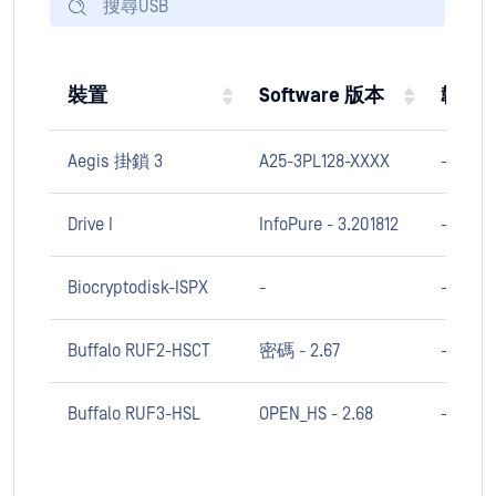
裝置
Software 版本
韌體
Aegis 掛鎖 3
A25-3PL128-XXXX
-
Drive I
InfoPure - 3.201812
-
Biocryptodisk-ISPX
-
-
Buffalo RUF2-HSCT
密碼 - 2.67
-
Buffalo RUF3-HSL
OPEN_HS - 2.68
-