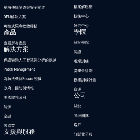
檔案解壓縮
單向傳輸閘道與安全閘道
技術中心
OEM解決方案
研究中心
可攜式惡意軟體掃描
學院
產品
關於學院
查看所有產品
解決方案
認證
保護驅動人工智慧與分析的數據
現場訓練
Patch Management
獎學金計劃
為執法機關Secure 證據
授權訓練計畫
政府、國防與情報
資源
公司
美國聯邦政府
關於
能源
管理團隊
金融
客戶
製造業
支援與服務
訂閱電子報