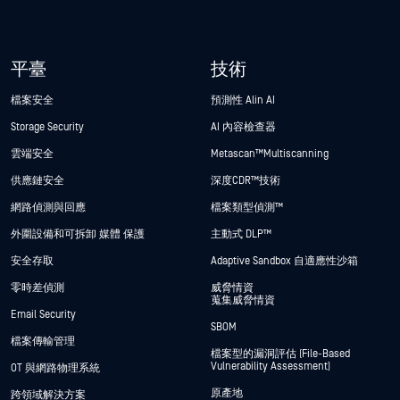
平臺
技術
檔案安全
預測性 Alin AI
Storage Security
AI 內容檢查器
雲端安全
Metascan™ Multiscanning
供應鏈安全
深度CDR™技術
網路偵測與回應
檔案類型偵測™
外圍設備和可拆卸 媒體 保護
主動式 DLP™
安全存取
Adaptive Sandbox 自適應性沙箱
零時差偵測
威脅情資
蒐集威脅情資
Email Security
SBOM
檔案傳輸管理
檔案型的漏洞評估 (File-Based
Vulnerability Assessment)
OT 與網路物理系統
原產地
跨領域解決方案