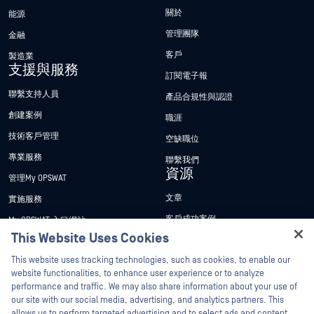
關於
能源
管理團隊
金融
客戶
製造業
支援與服務
訂閱電子報
聯繫支持人員
產品合規性與認證
創建案例
職涯
技術客戶管理
空缺職位
專業服務
聯繫我們
資源
管理My OPSWAT
文章
實施服務
客戶成功案例
My OPSWAT 入口網站
This Website Uses Cookies
新聞稿
技術檔案
Hey there!
This website uses tracking technologies, such as cookies, to enable our
新聞報導
訓練
I'm Ozzy, your OPSWAT virtual assistant.
website functionalities, to enhance user experience or to analyze
活動
漏洞通報計畫
How can I help you secure what's critical
performance and traffic. We may also share information about your use of
合作夥伴
today?
our site with our social media, advertising, and analytics partners. This
網路研討會
allows us to perform targeted advertising and to select ads and content