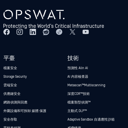
平臺
技術
檔案安全
預測性 Alin AI
Storage Security
AI 內容檢查器
雲端安全
Metascan™ Multiscanning
供應鏈安全
深度CDR™技術
網路偵測與回應
檔案類型偵測™
外圍設備和可拆卸 媒體 保護
主動式 DLP™
安全存取
Adaptive Sandbox 自適應性沙箱