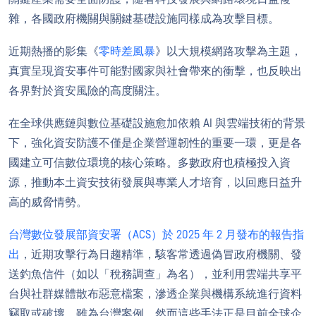
雜，各國政府機關與關鍵基礎設施同樣成為攻擊目標。
近期熱播的影集《
零時差風暴
》以大規模網路攻擊為主題，
真實呈現資安事件可能對國家與社會帶來的衝擊，也反映出
各界對於資安風險的高度關注。
在全球供應鏈與數位基礎設施愈加依賴 AI 與雲端技術的背景
下，強化資安防護不僅是企業營運韌性的重要一環，更是各
國建立可信數位環境的核心策略。多數政府也積極投入資
源，推動本土資安技術發展與專業人才培育，以回應日益升
高的威脅情勢。
台灣數位發展部資安署（ACS）於 2025 年 2 月發布的報告
指
出
，近期攻擊行為日趨精準，駭客常透過偽冒政府機關、發
送釣魚信件（如以「稅務調查」為名），並利用雲端共享平
台與社群媒體散布惡意檔案，滲透企業與機構系統進行資料
竊取或破壞。雖為台灣案例，然而這些手法正是目前全球企