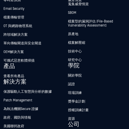
零時差偵測
威脅情資
蒐集威脅情資
Email Security
SBOM
檔案傳輸管理
檔案型的漏洞評估 (File-Based
Vulnerability Assessment)
OT 與網路物理系統
原產地
跨領域解決方案
檔案解壓縮
單向傳輸閘道與安全閘道
技術中心
OEM解決方案
研究中心
可攜式惡意軟體掃描
學院
產品
關於學院
查看所有產品
解決方案
認證
保護驅動人工智慧與分析的數據
現場訓練
Patch Management
獎學金計劃
為執法機關Secure 證據
授權訓練計畫
政府、國防與情報
資源
公司
美國聯邦政府