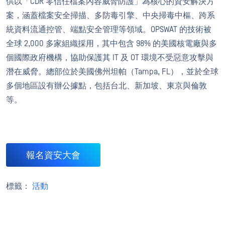
供以「CDR 零信任檔案內容威脅防護」為核心的資安解決方
案，涵蓋檔案安全掃描、多防毒引擎、中央掃毒中樞、跨系
統資料流通控管、端點安全管理等領域。OPSWAT 的技術被
全球 2,000 多家組織採用，其中包含 98% 的美國核電廠與多
個國際政府機構，協助保護其 IT 及 OT 環境不受惡意攻擊與
潛在威脅。總部位於美國佛州坦帕（Tampa, FL），並於全球
多個地區設有辦公據點，包括台北、新加坡、東京與倫敦
等。
報名資安大會
標籤：
活動