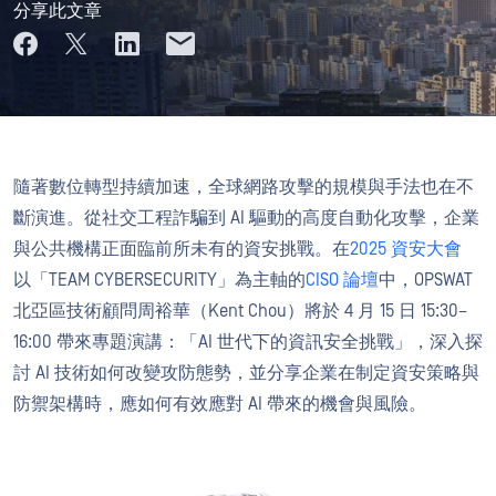
分享此文章
隨著數位轉型持續加速，全球網路攻擊的規模與手法也在不
斷演進。從社交工程詐騙到 AI 驅動的高度自動化攻擊，企業
與公共機構正面臨前所未有的資安挑戰。在
2025 資安大會
以「TEAM CYBERSECURITY」為主軸的
CISO 論壇
中，OPSWAT
北亞區技術顧問周裕華（Kent Chou）將於 4 月 15 日 15:30–
16:00 帶來專題演講：「AI 世代下的資訊安全挑戰」，深入探
討 AI 技術如何改變攻防態勢，並分享企業在制定資安策略與
防禦架構時，應如何有效應對 AI 帶來的機會與風險。