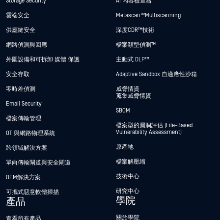
Storage Security
AI 內容檢查器
雲端安全
Metascan™ Multiscanning
供應鏈安全
深度CDR™技術
網路偵測與回應
檔案類型偵測™
外圍設備和可拆卸 媒體 保護
主動式 DLP™
安全存取
Adaptive Sandbox 自適應性沙箱
零時差偵測
威脅情資
蒐集威脅情資
Email Security
SBOM
檔案傳輸管理
檔案型的漏洞評估 (File-Based
Vulnerability Assessment)
OT 與網路物理系統
原產地
跨領域解決方案
檔案解壓縮
單向傳輸閘道與安全閘道
技術中心
OEM解決方案
研究中心
可攜式惡意軟體掃描
學院
產品
關於學院
查看所有產品