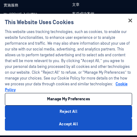
文章
實施服務
客戶成功案例
My OPSWAT 入口網站
This Website Uses Cookies
新聞稿
技術檔案
Hey there!
This website uses tracking technologies, such as cookies, to enable our
新聞報導
訓練
I'm Ozzy, your OPSWAT virtual assistant.
website functionalities, to enhance user experience or to analyze
活動
漏洞通報計畫
How can I help you secure what's critical
performance and traffic. We may also share information about your use of
合作夥伴
today?
our site with our social media, advertising, and analytics partners. This
網路研討會
allows us to perform targeted advertising and to select ads and content
認證
產品型錄
that will be more relevant to you. By clicking “Accept All,” you agree to
your personal data being processed by all cookies and other technologies
技術合作夥伴
白皮書
on our website. Click “Reject All” to refuse, or “Manage My Preferences” to
管道合作夥伴計劃
manage your choices. See our Cookie Policy for more details on the how
免費工具
we process your data through cookies and similar technologies:
Cookie
Policy
©2026OPSWAT . 保留所有權利。OPSWAT、MetaDefender、Metascan、
MetaAccess、OPSWAT 、Trust no File. Trust No Device.、OPSWAT 、Protecting the
Manage My Preferences
World's Critical Infrastructure、Deep CDR™ Technology、InQuest、InQuest標誌、
DFI、RetroHunt、Deep File Inspection 及 Join the Hunt 均為OPSWAT 之商標。第三
方商標均為其各自所有者之財產。
Reject All
法律聲明
隱私權政策
管理 Cookie 偏好
您的加州隱私權選擇
Privacy Policy
Accept All