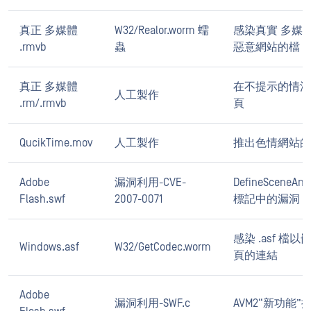
真正 多媒體
W32/Realor.worm 蠕
感染真實 多媒
.rmvb
蟲
惡意網站的檔
真正 多媒體
在不提示的情況
人工製作
.rm/.rmvb
頁
QucikTime.mov
人工製作
推出色情網站的
Adobe
漏洞利用-CVE-
DefineSceneAnd
Flash.swf
2007-0071
標記中的漏洞
感染 .asf 檔
Windows.asf
W32/GetCodec.worm
頁的連結
Adobe
漏洞利用-SWF.c
AVM2“新功能