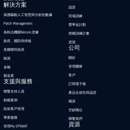
解決方案
認證
保護驅動人工智慧與分析的數據
現場訓練
Patch Management
獎學金計劃
為執法機關Secure 證據
授權訓練計畫
政府、國防與情報
資源
公司
美國聯邦政府
關於
能源
管理團隊
金融
客戶
製造業
支援與服務
訂閱電子報
聯繫支持人員
產品合規性與認證
創建案例
職涯
技術客戶管理
空缺職位
專業服務
聯繫我們
資源
管理My OPSWAT