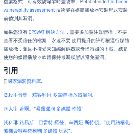
檔案格式，可有效防範零時差攻擊。MetaDefender
file-based
vulnerability assessment
技術能在媒體播放器安裝程式安裝
前偵測其漏洞。
如果您沒有
OPSWAT 解決方法
，需要多加關注媒體檔，不要
查看不受信任的檔案，永遠不要 使用提升的許可權運行媒體
播放機，並且不接受未知編解碼器或奇怪證照的下載。總是
使您的媒體播放器軟體保持最新狀態以避免漏洞。
引用
[1]
國家漏洞資料庫
.
[2]
殺手音樂：駭客利用 多媒體 播放器漏洞
.
[3]
大衛·蒂爾。“暴露漏洞 多媒體 軟體”
.
[4]
科琳·路易斯、巴雷特·羅登、辛西婭·斯特頓。“使用結構化
隨機資料精確模糊 多媒體 玩家“。