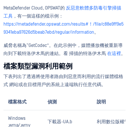
MetaDefender Cloud, OPSWAT的
反惡意軟體多防毒引擎掃描
工具
，有一個這樣的檔示例：
https://metadefender.opswat.com/results#！/file/c88e9ff9e5
9341eba97626d5beab7ebd/regular/information
。
威脅名稱為“GetCodec”。在此示例中，媒體播放機被重新導
向到下載特洛伊木馬的連結。看 掃描的特洛伊木馬
在這裡
。
檔案類型漏洞利用範例
下表列出了透過將使用者路由到惡意而利用的流行媒體檔格
式 網站或在目標用戶的系統上遠端執行任意代碼。
檔案格式
偵測
說明
Windows
下載器-UA.b
利用數位版權管
.wma/.wmv