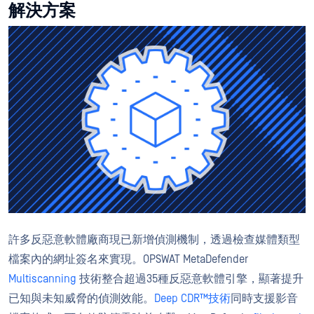
解決方案
許多反惡意軟體廠商現已新增偵測機制，透過檢查媒體類型
檔案內的網址簽名來實現。OPSWAT MetaDefender
Multiscanning
技術整合超過35種反惡意軟體引擎，顯著提升
已知與未知威脅的偵測效能。
Deep CDR™技術
同時支援影音