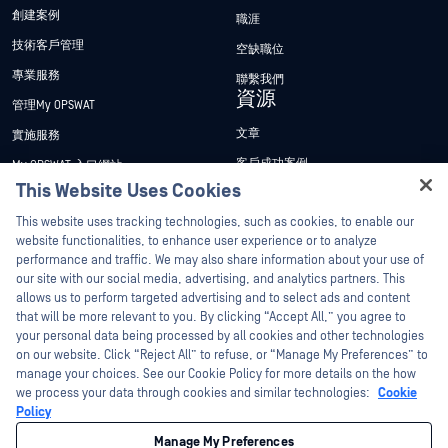
創建案例
職涯
技術客戶管理
空缺職位
專業服務
聯繫我們
資源
管理My OPSWAT
文章
實施服務
客戶成功案例
My OPSWAT 入口網站
This Website Uses Cookies
新聞稿
技術檔案
Hey there!
This website uses tracking technologies, such as cookies, to enable our
新聞報導
訓練
I'm Ozzy, your OPSWAT virtual assistant.
website functionalities, to enhance user experience or to analyze
活動
漏洞通報計畫
How can I help you secure what's critical
performance and traffic. We may also share information about your use of
合作夥伴
today?
our site with our social media, advertising, and analytics partners. This
網路研討會
allows us to perform targeted advertising and to select ads and content
認證
產品型錄
that will be more relevant to you. By clicking “Accept All,” you agree to
your personal data being processed by all cookies and other technologies
技術合作夥伴
白皮書
on our website. Click “Reject All” to refuse, or “Manage My Preferences” to
管道合作夥伴計劃
免費工具
manage your choices. See our Cookie Policy for more details on the how
we process your data through cookies and similar technologies:
Cookie
Policy
©2026OPSWAT . 保留所有權利。OPSWAT、MetaDefender、Metascan、
MetaAccess、OPSWAT 、Trust no File. Trust No Device.、OPSWAT 、Protecting the
Manage My Preferences