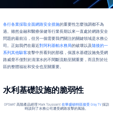
各行各業採取全面網路安全措施
的重要性怎麼強調都不為
過。雖然金融和醫療保健等行業長期以來一直處於網路安全
問題的最前沿，但另一個需要我們關注的關鍵領域是水務公
司。正如我們在最近
對阿利基帕水務局
的破壞以及
隨後的一
系列其他駭客
攻擊中所看到的那樣，保護水基礎設施免受網
路威脅不僅對於清潔水的不間斷流動至關重要，而且對於社
區的整體福祉和安全也至關重要。
水利基礎設施的脆弱性
OPSWAT 高階產品經理 Mark Toussaint
在華盛頓特區接受 Gray TV
採訪
時談到了水務公司遭受網路攻擊的風險。