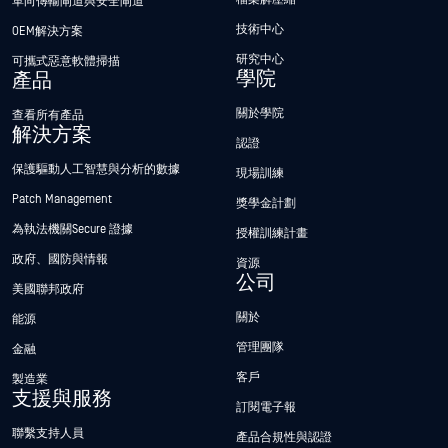
單向傳輸閘道與安全閘道
技術中心
OEM解決方案
研究中心
可攜式惡意軟體掃描
學院
產品
關於學院
查看所有產品
解決方案
認證
保護驅動人工智慧與分析的數據
現場訓練
Patch Management
獎學金計劃
為執法機關Secure 證據
授權訓練計畫
政府、國防與情報
資源
公司
美國聯邦政府
關於
能源
管理團隊
金融
客戶
製造業
支援與服務
訂閱電子報
聯繫支持人員
產品合規性與認證