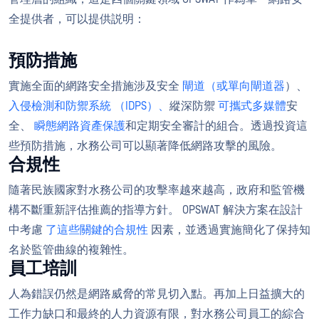
全提供者，可以提供説明：
預防措施
實施全面的網路安全措施涉及安全
閘道（或單向閘道器
）、
入侵檢測和防禦系統 （IDPS）、
縱深防禦
可攜式多媒體
安
全、
瞬態網路資產保護
和定期安全審計的組合。透過投資這
些預防措施，水務公司可以顯著降低網路攻擊的風險。
合規性
隨著民族國家對水務公司的攻擊率越來越高，政府和監管機
構不斷重新評估推薦的指導方針。 OPSWAT 解決方案在設計
中考慮
了這些關鍵的合規性
因素，並透過實施簡化了保持知
名於監管曲線的複雜性。
員工培訓
人為錯誤仍然是網路威脅的常見切入點。再加上日益擴大的
工作力缺口和最終的人力資源有限，對水務公司員工的綜合