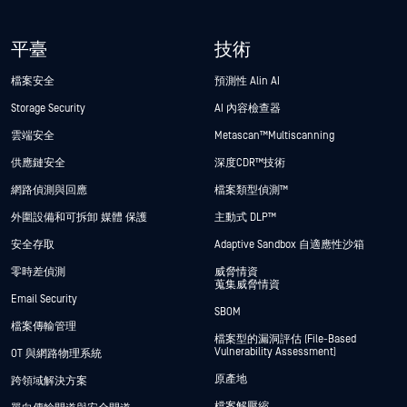
平臺
技術
檔案安全
預測性 Alin AI
Storage Security
AI 內容檢查器
雲端安全
Metascan™ Multiscanning
供應鏈安全
深度CDR™技術
網路偵測與回應
檔案類型偵測™
外圍設備和可拆卸 媒體 保護
主動式 DLP™
安全存取
Adaptive Sandbox 自適應性沙箱
零時差偵測
威脅情資
蒐集威脅情資
Email Security
SBOM
檔案傳輸管理
檔案型的漏洞評估 (File-Based
Vulnerability Assessment)
OT 與網路物理系統
原產地
跨領域解決方案
檔案解壓縮