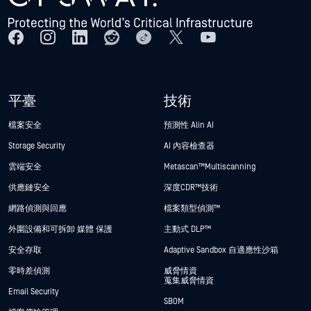
平臺
技術
檔案安全
預測性 Alin AI
Storage Security
AI 內容檢查器
雲端安全
Metascan™ Multiscanning
供應鏈安全
深度CDR™技術
網路偵測與回應
檔案類型偵測™
外圍設備和可拆卸 媒體 保護
主動式 DLP™
安全存取
Adaptive Sandbox 自適應性沙箱
零時差偵測
威脅情資
蒐集威脅情資
Email Security
SBOM