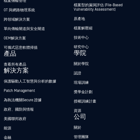
檔案傳輸管理
檔案型的漏洞評估 (File-Based
Vulnerability Assessment)
OT 與網路物理系統
原產地
跨領域解決方案
檔案解壓縮
單向傳輸閘道與安全閘道
技術中心
OEM解決方案
研究中心
可攜式惡意軟體掃描
學院
產品
關於學院
查看所有產品
解決方案
認證
保護驅動人工智慧與分析的數據
現場訓練
Patch Management
獎學金計劃
為執法機關Secure 證據
授權訓練計畫
政府、國防與情報
資源
公司
美國聯邦政府
關於
能源
管理團隊
金融