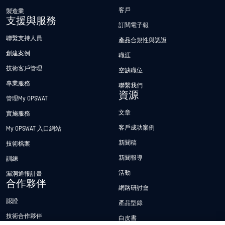
客戶
製造業
支援與服務
訂閱電子報
聯繫支持人員
產品合規性與認證
創建案例
職涯
技術客戶管理
空缺職位
專業服務
聯繫我們
資源
管理My OPSWAT
文章
實施服務
客戶成功案例
My OPSWAT 入口網站
新聞稿
技術檔案
新聞報導
訓練
活動
漏洞通報計畫
合作夥伴
網路研討會
認證
產品型錄
技術合作夥伴
白皮書