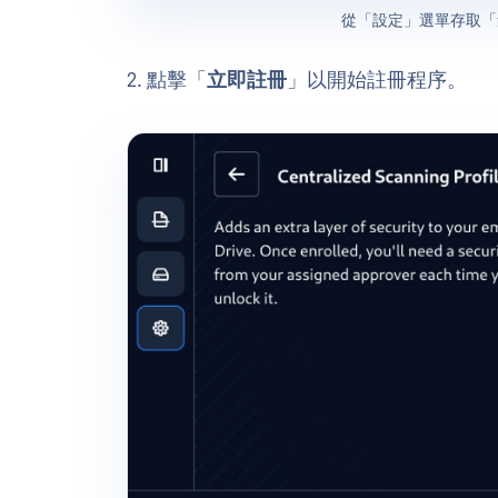
從「設定」選單存取「
2. 點擊「
立即註冊
」以開始註冊程序。