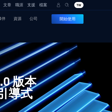
文章
職涯
支援
檔案
TW
夥伴
資源
公司
開始使用
.9.0 版本
引導式