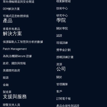
檔案解壓縮
單向傳輸閘道與安全閘道
技術中心
OEM解決方案
研究中心
可攜式惡意軟體掃描
學院
產品
關於學院
查看所有產品
解決方案
認證
保護驅動人工智慧與分析的數據
現場訓練
Patch Management
獎學金計劃
為執法機關Secure 證據
授權訓練計畫
政府、國防與情報
資源
公司
美國聯邦政府
關於
能源
管理團隊
金融
客戶
製造業
支援與服務
訂閱電子報
聯繫支持人員
產品合規性與認證