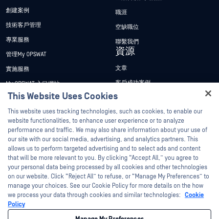
創建案例
職涯
技術客戶管理
空缺職位
專業服務
聯繫我們
資源
管理My OPSWAT
文章
實施服務
客戶成功案例
My OPSWAT 入口網站
This Website Uses Cookies
新聞稿
技術檔案
Hey there!
This website uses tracking technologies, such as cookies, to enable our
新聞報導
訓練
I'm Ozzy, your OPSWAT virtual assistant.
website functionalities, to enhance user experience or to analyze
活動
漏洞通報計畫
How can I help you secure what's critical
performance and traffic. We may also share information about your use of
合作夥伴
today?
our site with our social media, advertising, and analytics partners. This
網路研討會
allows us to perform targeted advertising and to select ads and content
認證
產品型錄
that will be more relevant to you. By clicking “Accept All,” you agree to
your personal data being processed by all cookies and other technologies
技術合作夥伴
白皮書
on our website. Click “Reject All” to refuse, or “Manage My Preferences” to
管道合作夥伴計劃
免費工具
manage your choices. See our Cookie Policy for more details on the how
we process your data through cookies and similar technologies:
Cookie
Policy
©2026OPSWAT . 保留所有權利。OPSWAT、MetaDefender、Metascan、
MetaAccess、OPSWAT 、Trust no File. Trust No Device.、OPSWAT 、Protecting the