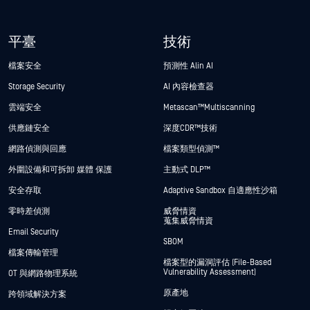
平臺
技術
檔案安全
預測性 Alin AI
Storage Security
AI 內容檢查器
雲端安全
Metascan™ Multiscanning
供應鏈安全
深度CDR™技術
網路偵測與回應
檔案類型偵測™
外圍設備和可拆卸 媒體 保護
主動式 DLP™
安全存取
Adaptive Sandbox 自適應性沙箱
零時差偵測
威脅情資
蒐集威脅情資
Email Security
SBOM
檔案傳輸管理
檔案型的漏洞評估 (File-Based
Vulnerability Assessment)
OT 與網路物理系統
原產地
跨領域解決方案