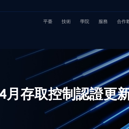
平臺
技術
學院
服務
合作
22年4月存取控制認證更