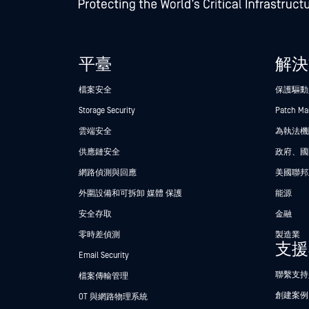
平臺
解決
檔案安全
保護驅動
Storage Security
Patch M
雲端安全
為執法機關
供應鏈安全
政府、國
網路偵測與回應
美國聯邦
外圍設備和可拆卸 媒體 保護
能源
安全存取
金融
零時差偵測
製造業
支援
Email Security
聯繫支持
檔案傳輸管理
創建案例
OT 與網路物理系統