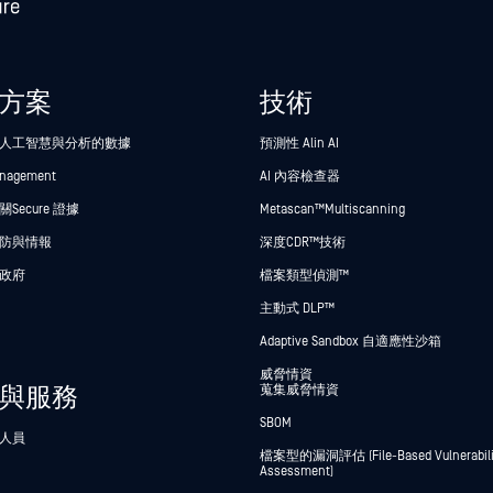
方案
技術
人工智慧與分析的數據
預測性 Alin AI
anagement
AI 內容檢查器
Secure 證據
Metascan™ Multiscanning
防與情報
深度CDR™技術
政府
檔案類型偵測™
主動式 DLP™
Adaptive Sandbox 自適應性沙箱
威脅情資
與服務
蒐集威脅情資
SBOM
人員
檔案型的漏洞評估 (File-Based Vulnerabili
Assessment)