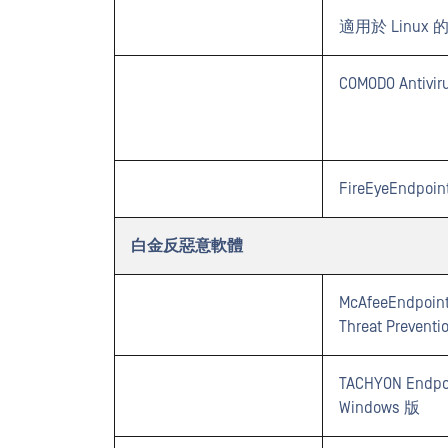
適用於 Linux 的 S
COMODO Antivir
FireEyeEndpoint
白金反惡意軟體
McAfeeEndpoint 
Threat Preventio
TACHYON Endpoi
Windows 版