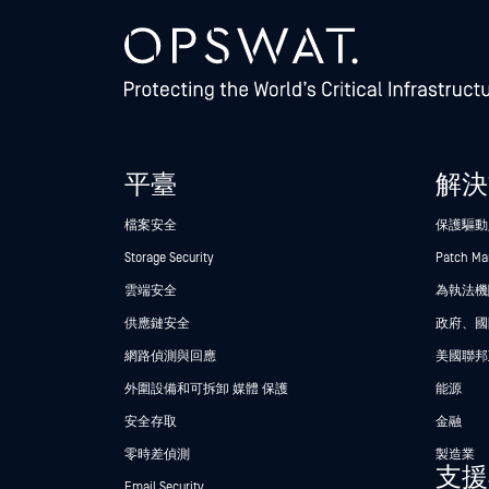
平臺
解決
檔案安全
保護驅動
Storage Security
Patch M
雲端安全
為執法機關
供應鏈安全
政府、國
網路偵測與回應
美國聯邦
外圍設備和可拆卸 媒體 保護
能源
安全存取
金融
零時差偵測
製造業
支援
Email Security