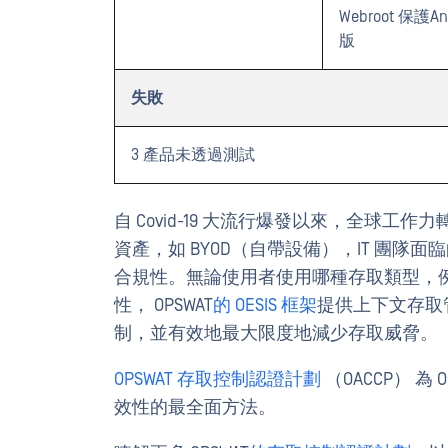
Webroot 保護Any
版
失敗
3 產品未透過測試
自 Covid-19 大流行爆發以來，全球
資產，如 BYOD（自帶設備），IT 團
合規性。無論使用者使用哪種存取類型，例如 V
性， OPSWAT
的 OESIS 框架
提供上下文存取
制，並有效地最大限度地減少存取威脅。
OPSWAT 存取控制認證計劃
（OACCP） 
效性的最全面方法。