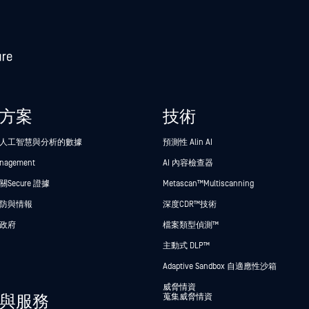
方案
技術
人工智慧與分析的數據
預測性 Alin AI
anagement
AI 內容檢查器
Secure 證據
Metascan™ Multiscanning
防與情報
深度CDR™技術
政府
檔案類型偵測™
主動式 DLP™
Adaptive Sandbox 自適應性沙箱
威脅情資
與服務
蒐集威脅情資