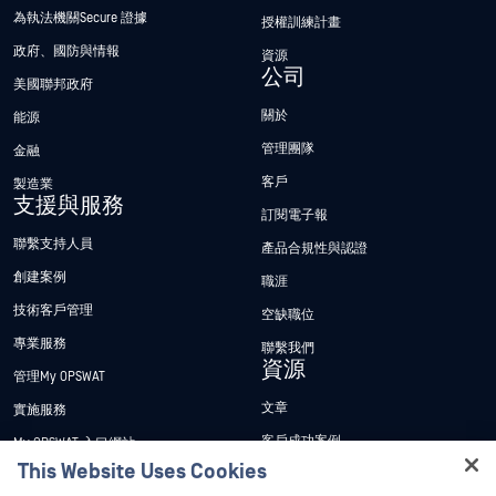
為執法機關Secure 證據
授權訓練計畫
政府、國防與情報
資源
公司
美國聯邦政府
關於
能源
管理團隊
金融
客戶
製造業
支援與服務
訂閱電子報
聯繫支持人員
產品合規性與認證
創建案例
職涯
技術客戶管理
空缺職位
專業服務
聯繫我們
資源
管理My OPSWAT
文章
實施服務
客戶成功案例
My OPSWAT 入口網站
This Website Uses Cookies
新聞稿
技術檔案