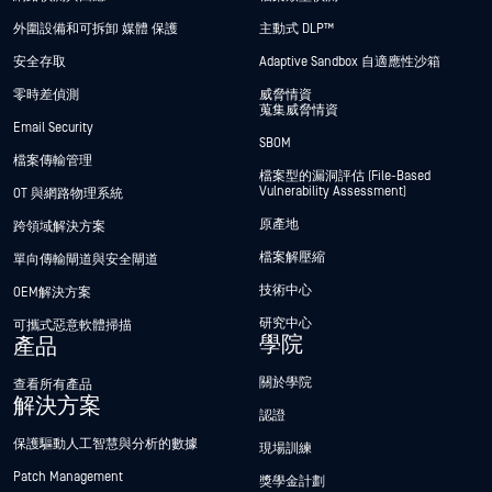
外圍設備和可拆卸 媒體 保護
主動式 DLP™
安全存取
Adaptive Sandbox 自適應性沙箱
零時差偵測
威脅情資
蒐集威脅情資
Email Security
SBOM
檔案傳輸管理
檔案型的漏洞評估 (File-Based
Vulnerability Assessment)
OT 與網路物理系統
原產地
跨領域解決方案
檔案解壓縮
單向傳輸閘道與安全閘道
技術中心
OEM解決方案
研究中心
可攜式惡意軟體掃描
學院
產品
關於學院
查看所有產品
解決方案
認證
保護驅動人工智慧與分析的數據
現場訓練
Patch Management
獎學金計劃