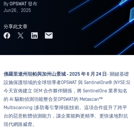
By
OPSWAT 發布
Jun26、2025
分享此文章
佛羅里達州坦帕與加州山景城
- 2025 年 6 月 24 日
- 關鍵基礎
設施保護領域的全球領導者OPSWAT 與 SentinelOne® (NYSE:S)
今天宣佈建立 OEM 合作夥伴關係，將 SentinelOne 業界知名
的 AI 驅動偵測功能整合至OPSWAT的 Metascan™
Multiscanning (多防毒引擎掃描)技術。這項合作提升了跨平
台的惡意軟體偵測能力，讓企業能夠更精準、更快速地對抗
現代網路威脅。