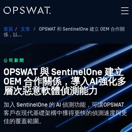
首頁
/
文章
/
OPSWAT 和 SentinelOne 建立 OEM 合作關
係，以...
公司新聞
OPSWAT 與 SentinelOne 建立
OEM 合作關係，導入AI強化多
層次惡意軟體偵測能力
加入 SentinelOne 的 AI 偵測功能，可讓OPSWAT
客戶在現代基礎架構中獲得更快的偵測速度與更
佳的覆蓋範圍。