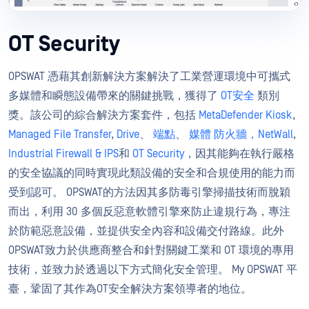
OT Security
OPSWAT 憑藉其創新解決方案解決了工業營運環境中可攜式
多媒體和瞬態設備帶來的關鍵挑戰，獲得了
OT安全
類別
獎。該公司的綜合解決方案套件，包括
MetaDefender Kiosk
,
Managed File Transfer
,
Drive
、
端點
、
媒體 防火牆，
NetWall
,
Industrial Firewall & IPS
和
OT Security
，因其能夠在執行嚴格
的安全協議的同時實現此類設備的安全和合規使用的能力而
受到認可。 OPSWAT的方法因其多防毒引擎掃描技術而脫穎
而出，利用 30 多個反惡意軟體引擎來防止違規行為，專注
於防範惡意設備，並提供安全內容和設備交付路線。此外
OPSWAT致力於供應商整合和針對關鍵工業和 OT 環境的專用
技術，並致力於透過以下方式簡化安全管理。 My OPSWAT 平
臺，鞏固了其作為OT安全解決方案領導者的地位。