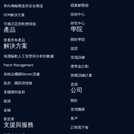
檔案解壓縮
單向傳輸閘道與安全閘道
技術中心
OEM解決方案
研究中心
可攜式惡意軟體掃描
學院
產品
關於學院
查看所有產品
解決方案
認證
保護驅動人工智慧與分析的數據
現場訓練
Patch Management
獎學金計劃
為執法機關Secure 證據
授權訓練計畫
政府、國防與情報
資源
公司
美國聯邦政府
關於
能源
管理團隊
金融
客戶
製造業
支援與服務
訂閱電子報