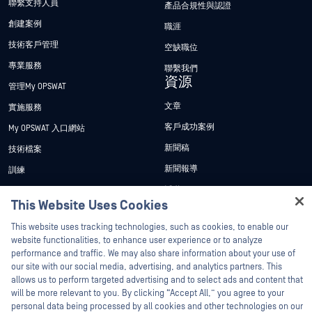
聯繫支持人員
產品合規性與認證
創建案例
職涯
技術客戶管理
空缺職位
專業服務
聯繫我們
資源
管理My OPSWAT
文章
實施服務
客戶成功案例
My OPSWAT 入口網站
新聞稿
技術檔案
新聞報導
訓練
活動
漏洞通報計畫
合作夥伴
This Website Uses Cookies
Hey there!
網路研討會
I'm Ozzy, your OPSWAT virtual assistant.
This website uses tracking technologies, such as cookies, to enable our
認證
產品型錄
How can I help you secure what's critical
website functionalities, to enhance user experience or to analyze
技術合作夥伴
白皮書
today?
performance and traffic. We may also share information about your use of
our site with our social media, advertising, and analytics partners. This
管道合作夥伴計劃
免費工具
allows us to perform targeted advertising and to select ads and content that
will be more relevant to you. By clicking “Accept All,” you agree to your
personal data being processed by all cookies and other technologies on our
©2026OPSWAT . 保留所有權利。OPSWAT、MetaDefender、Metascan、