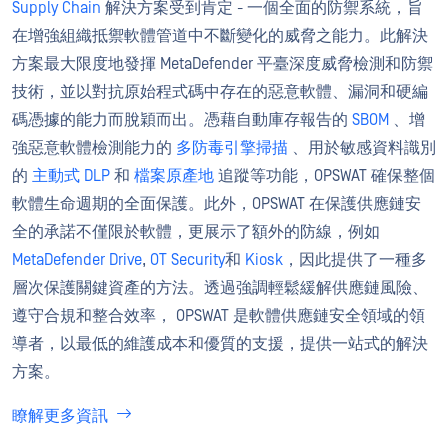
Supply Chain
解決方案受到肯定 - 一個全面的防禦系統，旨
在增強組織抵禦軟體管道中不斷變化的威脅之能力。此解決
方案最大限度地發揮 MetaDefender 平臺深度威脅檢測和防禦
技術，並以對抗原始程式碼中存在的惡意軟體、漏洞和硬編
碼憑據的能力而脫穎而出。憑藉自動庫存報告的
SBOM
、增
強惡意軟體檢測能力的
多防毒引擎掃描
、用於敏感資料識別
的
主動式 DLP
和
檔案原產地
追蹤等功能，OPSWAT 確保整個
軟體生命週期的全面保護。此外，OPSWAT 在保護供應鏈安
全的承諾不僅限於軟體，更展示了額外的防線，例如
MetaDefender Drive
,
OT Security
和
Kiosk
，因此提供了一種多
層次保護關鍵資產的方法。透過強調輕鬆緩解供應鏈風險、
遵守合規和整合效率， OPSWAT 是軟體供應鏈安全領域的領
導者，以最低的維護成本和優質的支援，提供一站式的解決
方案。
瞭解更多資訊