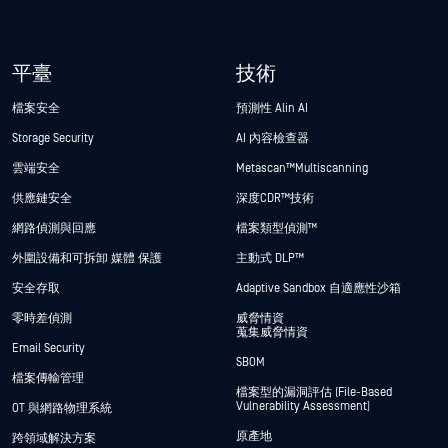
平臺
技術
檔案安全
預測性 Alin AI
Storage Security
AI 內容檢查器
雲端安全
Metascan™ Multiscanning
供應鏈安全
深度CDR™技術
網路偵測與回應
檔案類型偵測™
外圍設備和可拆卸 媒體 保護
主動式 DLP™
安全存取
Adaptive Sandbox 自適應性沙箱
零時差偵測
威脅情資
蒐集威脅情資
Email Security
SBOM
檔案傳輸管理
檔案型的漏洞評估 (File-Based
Vulnerability Assessment)
OT 與網路物理系統
原產地
跨領域解決方案