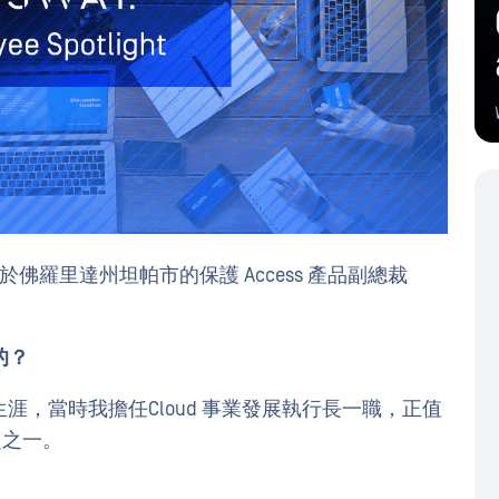
於佛羅里達州坦帕市的保護 Access 產品副總裁
的？
生涯，當時我擔任Cloud 事業發展執行長一職，正值
題之一。
？