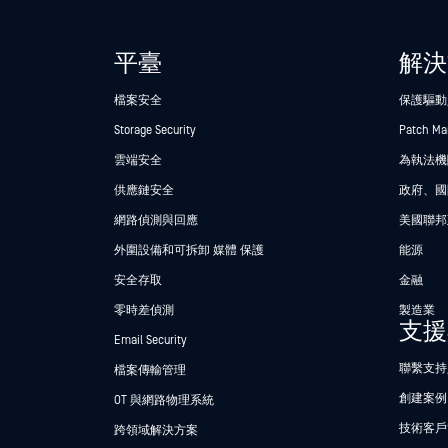
平臺
解決
檔案安全
保護驅動
Storage Security
Patch M
雲端安全
為執法機關
供應鏈安全
政府、國
網路偵測與回應
美國聯邦
外圍設備和可拆卸 媒體 保護
能源
安全存取
金融
零時差偵測
製造業
支援
Email Security
聯繫支持
檔案傳輸管理
創建案例
OT 與網路物理系統
技術客戶
跨領域解決方案