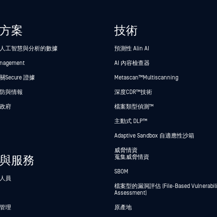
方案
技術
人工智慧與分析的數據
預測性 Alin AI
anagement
AI 內容檢查器
Secure 證據
Metascan™ Multiscanning
防與情報
深度CDR™技術
政府
檔案類型偵測™
主動式 DLP™
Adaptive Sandbox 自適應性沙箱
威脅情資
與服務
蒐集威脅情資
SBOM
人員
檔案型的漏洞評估 (File-Based Vulnerabili
Assessment)
管理
原產地