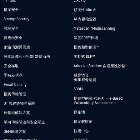
檔案安全
預測性 Alin AI
Storage Security
AI 內容檢查器
雲端安全
Metascan™ Multiscanning
供應鏈安全
深度CDR™技術
網路偵測與回應
檔案類型偵測™
外圍設備和可拆卸 媒體 保護
主動式 DLP™
安全存取
Adaptive Sandbox 自適應性沙箱
零時差偵測
威脅情資
蒐集威脅情資
Email Security
SBOM
檔案傳輸管理
檔案型的漏洞評估 (File-Based
Vulnerability Assessment)
OT 與網路物理系統
原產地
跨領域解決方案
檔案解壓縮
單向傳輸閘道與安全閘道
技術中心
OEM解決方案