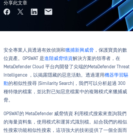
分享此文章
安全專業人員透過有效偵測和
獵捕新興威脅
，保護寶貴的數
位資產。OPSWAT 是
進階威脅情資
解決方案的領導者，在
MetaDefender Cloud 平台內開發了尖端的MetaDefender Threat
Intelligence ，以揭露隱藏的惡意活動。透過運用
機器學習驅
動
的相似性搜尋 (Similarity Search)，我們可以分析超過 300
種特徵的檔案，並比對已知惡意檔案中的複雜模式來獵捕威
脅。
OPSWAT的 MetaDefender 威脅情資 利用模式搜索來查詢我們
的海量資料集，使用模式和運算式識別檔。結合我們的相似
性搜索功能相似性搜索，這項強大的技術提供了一個全面而