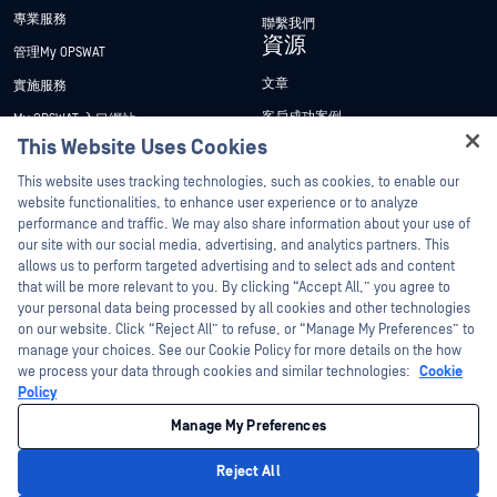
專業服務
聯繫我們
資源
管理My OPSWAT
文章
實施服務
客戶成功案例
My OPSWAT 入口網站
This Website Uses Cookies
新聞稿
技術檔案
Hey there!
This website uses tracking technologies, such as cookies, to enable our
新聞報導
訓練
I'm Ozzy, your OPSWAT virtual assistant.
website functionalities, to enhance user experience or to analyze
活動
漏洞通報計畫
How can I help you secure what's critical
performance and traffic. We may also share information about your use of
合作夥伴
today?
our site with our social media, advertising, and analytics partners. This
網路研討會
allows us to perform targeted advertising and to select ads and content
認證
產品型錄
that will be more relevant to you. By clicking “Accept All,” you agree to
your personal data being processed by all cookies and other technologies
技術合作夥伴
白皮書
on our website. Click “Reject All” to refuse, or “Manage My Preferences” to
管道合作夥伴計劃
免費工具
manage your choices. See our Cookie Policy for more details on the how
we process your data through cookies and similar technologies:
Cookie
Policy
©2026OPSWAT . 保留所有權利。OPSWAT、MetaDefender、Metascan、
MetaAccess、OPSWAT 、Trust no File. Trust No Device.、OPSWAT 、Protecting the
Manage My Preferences
World's Critical Infrastructure、Deep CDR™ Technology、InQuest、InQuest標誌、
DFI、RetroHunt、Deep File Inspection 及 Join the Hunt 均為OPSWAT 之商標。第三
方商標均為其各自所有者之財產。
Reject All
法律聲明
隱私權政策
管理 Cookie 偏好
您的加州隱私權選擇