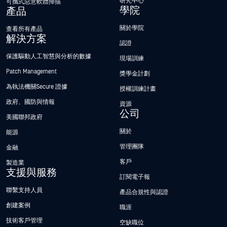
研究中心
可攜式惡意軟體掃描
學院
產品
關於學院
查看所有產品
解決方案
認證
保護驅動人工智慧與分析的數據
現場訓練
Patch Management
獎學金計劃
為執法機關Secure 證據
授權訓練計畫
政府、國防與情報
資源
公司
美國聯邦政府
關於
能源
管理團隊
金融
客戶
製造業
支援與服務
訂閱電子報
聯繫支持人員
產品合規性與認證
創建案例
職涯
技術客戶管理
空缺職位