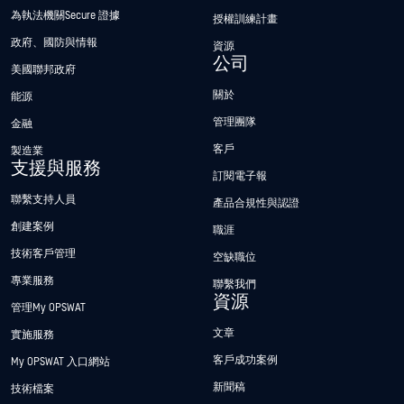
為執法機關Secure 證據
授權訓練計畫
政府、國防與情報
資源
公司
美國聯邦政府
關於
能源
管理團隊
金融
客戶
製造業
支援與服務
訂閱電子報
聯繫支持人員
產品合規性與認證
創建案例
職涯
技術客戶管理
空缺職位
專業服務
聯繫我們
資源
管理My OPSWAT
文章
實施服務
客戶成功案例
My OPSWAT 入口網站
新聞稿
技術檔案