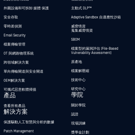
外圍設備和可拆卸 媒體 保護
主動式 DLP™
安全存取
Adaptive Sandbox 自適應性沙箱
零時差偵測
威脅情資
蒐集威脅情資
Email Security
SBOM
檔案傳輸管理
檔案型的漏洞評估 (File-Based
Vulnerability Assessment)
OT 與網路物理系統
原產地
跨領域解決方案
檔案解壓縮
單向傳輸閘道與安全閘道
技術中心
OEM解決方案
研究中心
可攜式惡意軟體掃描
學院
產品
關於學院
查看所有產品
解決方案
認證
保護驅動人工智慧與分析的數據
現場訓練
Patch Management
獎學金計劃