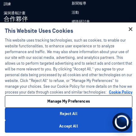
新聞報導
訓練
活動
漏洞通報計畫
合作夥伴
網路研討會
認證
This Website Uses Cookies
產品型錄
技術合作夥伴
白皮書
This website uses tracking technologies, such as cookies, to enable our
website functionalities, to enhance user experience or to analyze
管道合作夥伴計劃
免費工具
performance and traffic. We may also share information about your use of
our site with our social media, advertising, and analytics partners. This
allows us to perform targeted advertising and to select ads and content that
©2026OPSWAT . 保留所有權利。OPSWAT、MetaDefender、Metascan、
MetaAccess、OPSWAT 、Trust no File. Trust No Device.、OPSWAT 、Protecting the
will be more relevant to you. By clicking “Accept All,” you agree to your
World's Critical Infrastructure、Deep CDR™ Technology、InQuest、InQuest標誌、
personal data being processed by all cookies and other technologies on our
DFI、RetroHunt、Deep File Inspection 及 Join the Hunt 均為OPSWAT 之商標。第三
website. Click “Reject All” to refuse, or “Manage My Preferences” to
方商標均為其各自所有者之財產。
法律聲明
隱私權政策
管理 Cookie 偏好
您的加州隱私權選擇
manage your choices. See our Cookie Policy for more details on the how we
process your data through cookies and similar technologies:
Cookie Policy
Manage My Preferences
Reject All
Accept All